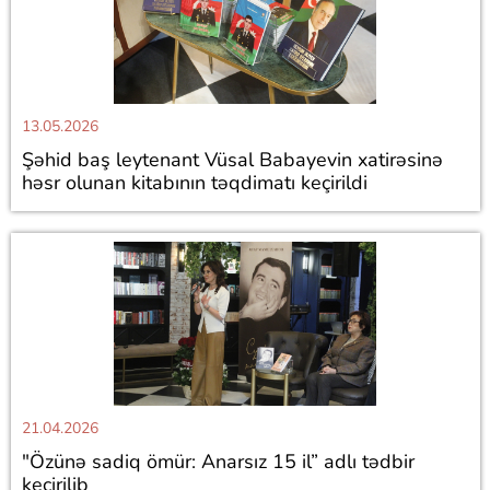
13.05.2026
Şəhid baş leytenant Vüsal Babayevin xatirəsinə
həsr olunan kitabının təqdimatı keçirildi
21.04.2026
"Özünə sadiq ömür: Anarsız 15 il” adlı tədbir
keçirilib