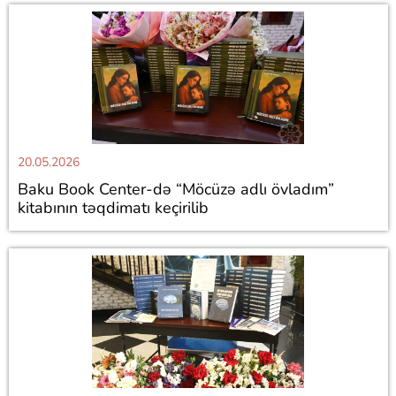
20.05.2026
Baku Book Center-də “Möcüzə adlı övladım”
kitabının təqdimatı keçirilib