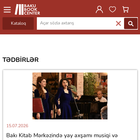
Kataloq
TƏDBIRLƏR
15.07.2026
Bakı Kitab Mərkəzində yay axşamı musiqi və