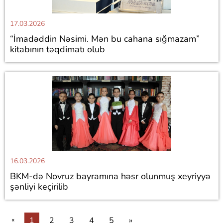
17.03.2026
“İmadəddin Nəsimi. Mən bu cahana sığmazam”
kitabının təqdimatı olub
16.03.2026
BKM-də Novruz bayramına həsr olunmuş xeyriyyə
şənliyi keçirilib
«
1
2
3
4
5
»