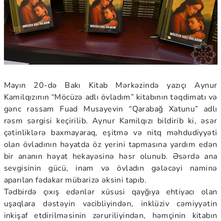
Mayın 20-də Bakı Kitab Mərkəzində yazıçı Aynur
Kamilqızının “Möcüzə adlı övladım” kitabının təqdimatı və
gənc rəssam Fuad Musayevin “Qarabağ Xatunu” adlı
rəsm sərgisi keçirilib. Aynur Kamilqızı bildirib ki, əsər
çətinliklərə baxmayaraq, eşitmə və nitq məhdudiyyəti
olan övladının həyatda öz yerini tapmasına yardım edən
bir ananın həyat hekayəsinə həsr olunub. Əsərdə ana
sevgisinin gücü, inam və övladın gələcəyi naminə
aparılan fədakar mübarizə əksini tapıb.
Tədbirdə çıxış edənlər xüsusi qayğıya ehtiyacı olan
uşaqlara dəstəyin vacibliyindən, inklüziv cəmiyyətin
inkişaf etdirilməsinin zəruriliyindən, həmçinin kitabın