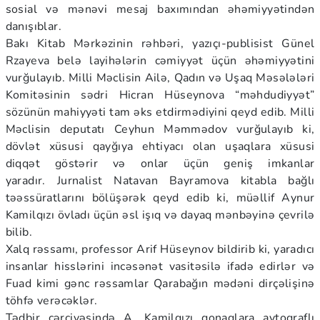
sosial və mənəvi mesaj baxımından əhəmiyyətindən
danışıblar.
Bakı Kitab Mərkəzinin rəhbəri, yazıçı-publisist Günel
Rzayeva belə layihələrin cəmiyyət üçün əhəmiyyətini
vurğulayıb. Milli Məclisin Ailə, Qadın və Uşaq Məsələləri
Komitəsinin sədri Hicran Hüseynova “məhdudiyyət”
sözünün mahiyyəti tam əks etdirmədiyini qeyd edib. Milli
Məclisin deputatı Ceyhun Məmmədov vurğulayıb ki,
dövlət xüsusi qayğıya ehtiyacı olan uşaqlara xüsusi
diqqət göstərir və onlar üçün geniş imkanlar
yaradır. Jurnalist Natavan Bayramova kitabla bağlı
təəssüratlarını bölüşərək qeyd edib ki, müəllif Aynur
Kamilqızı övladı üçün əsl işıq və dayaq mənbəyinə çevrilə
bilib.
Xalq rəssamı, professor Arif Hüseynov bildirib ki, yaradıcı
insanlar hisslərini incəsənət vasitəsilə ifadə edirlər və
Fuad kimi gənc rəssamlar Qarabağın mədəni dirçəlişinə
töhfə verəcəklər.
Tədbir çərçivəsində A. Kamilqızı qonaqlara avtoqraflı