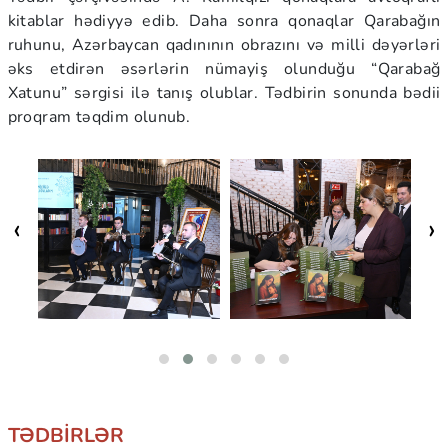
kitablar hədiyyə edib. Daha sonra qonaqlar Qarabağın
ruhunu, Azərbaycan qadınının obrazını və milli dəyərləri
əks etdirən əsərlərin nümayiş olunduğu “Qarabağ
Xatunu” sərgisi ilə tanış olublar. Tədbirin sonunda bədii
proqram təqdim olunub.
‹
›
TƏDBIRLƏR