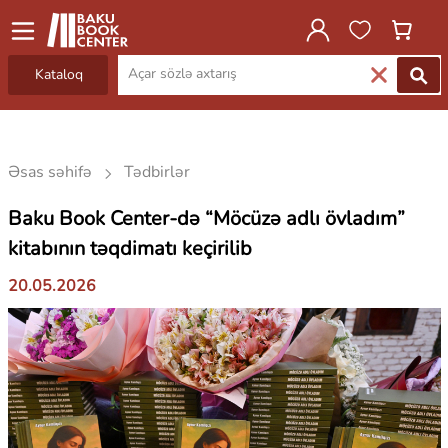
Kataloq
Əsas səhifə
Tədbirlər
Baku Book Center-də “Möcüzə adlı övladım”
kitabının təqdimatı keçirilib
20.05.2026