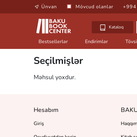
Ünvan
Mövcud olanlar
+994
Kataloq
Bestsellerlər
Endirimlər
Tövsi
Seçilmişlər
Məhsul yoxdur.
Hesabım
BAKU
Giriş
Haqqım