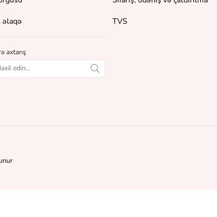
orğusu
Sifariş, ödəniş və çatdırılma
 əlaqə
TVS
ə axtarış
unur