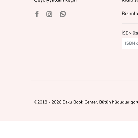
Qeydiyyatdan keçin
Kitab s
Bizimlə
İSBN üzr
©
2018 - 2026 Baku Book Center. Bütün hüquqlar qor