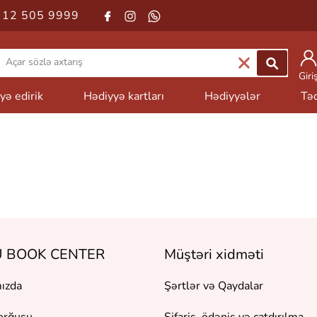
 12 505 9999
Giri
yə edirik
Hədiyyə kartları
Hədiyyələr
Təd
 BOOK CENTER
Müştəri xidməti
ızda
Şərtlər və Qaydalar