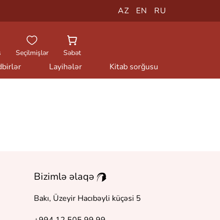
AZ
EN
RU
ş
Seçilmişlər
Səbət
birlər
Layihələr
Kitab sorğusu
Bizimlə əlaqə
Bakı, Üzeyir Hacıbəyli küçəsi 5