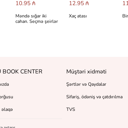
10.95 ₼
12.95 ₼
11
Məndə sığar iki
Xaç atası
Bi
cahan. Seçmə şeirlər
 BOOK CENTER
Müştəri xidməti
ızda
Şərtlər və Qaydalar
orğusu
Sifariş, ödəniş və çatdırılma
 əlaqə
TVS
ə axtarış