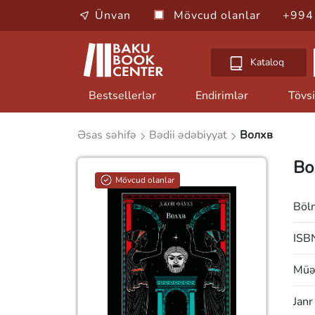
Ünvan
Mövcud olanlar
+994
Kataloq
Bestsellerlər
Endirimlər
Tövsi
Əsas səhifə
Bədii ədəbiyyat
Волхв
Во
Mövcud olanlar
Böl
ISB
Müəl
Janr