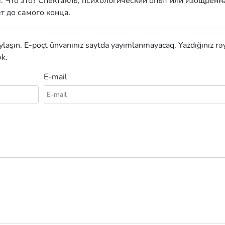
. Что это? Спектакль, психологический опыт или изощренн
т до самого конца.
aylaşın. E-poçt ünvanınız saytda yayımlanmayacaq. Yazdığınız rə
k.
E-mail