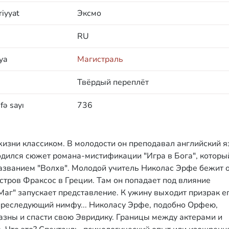
iyyat
Эксмо
RU
ya
Магистраль
Твёрдый переплёт
fə sayı
736
изни классиком. В молодости он преподавал английский я
одился сюжет романа-мистификации "Игра в Бога", которы
азванием "Волхв". Молодой учитель Николас Эрфе бежит 
стров Фраксос в Греции. Там он попадает под влияние
аг" запускает представление. К ужину выходит призрак е
преследующий нимфу... Николасу Эрфе, подобно Орфею,
лазны и спасти свою Эвридику. Границы между актерами и