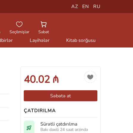
AZ
EN
RU
ş
Seçilmişlər
Səbət
birlər
Layihələr
Kitab sorğusu
40.02 ₼
Səbətə at
ÇATDIRILMA
Sürətli çatdırılma
Bakı daxili 24 saat ərzində