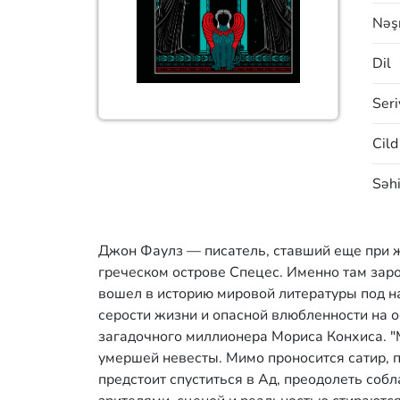
Nəşr
Dil
Seri
Cild
Səhi
Джон Фаулз — писатель, ставший еще при ж
греческом острове Спецес. Именно там зар
вошел в историю мировой литературы под н
серости жизни и опасной влюбленности на о
загадочного миллионера Мориса Конхиса. "М
умершей невесты. Мимо проносится сатир, 
предстоит спуститься в Ад, преодолеть соб