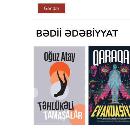
Göndər
BƏDII ƏDƏBIYYAT