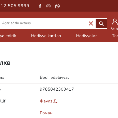
 12 505 9999
Giri
yə edirik
Hədiyyə kartları
Hədiyyələr
Təd
лхв
mə
Bədii ədəbiyyat
N
9785042300417
lif
Фаулз Д.
Роман