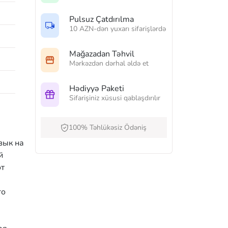
Pulsuz Çatdırılma
10 AZN-dən yuxarı sifarişlərdə
Mağazadan Təhvil
Mərkəzdən dərhal əldə et
Hədiyyə Paketi
Sifarişiniz xüsusi qablaşdırılır
100% Təhlükəsiz Ödəniş
зык на
й
от
го