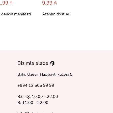
.99 ₼
9.99 ₼
6.95 ₼
r gəncin manifesti
Atamın dostları
Dönüş
Bizimlə əlaqə
Bakı, Üzeyir Hacıbəyli küçəsi 5
+994 12 505 99 99
B.e - Ş: 10:00 – 22:00
B: 11:00 – 22:00