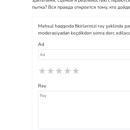
зрителями, сценой и реальностью стираются
пытка? Вся правда откроется тому, кто дойде
Məhsul haqqında fikirlərinizi rəy şəklində p
moderasiyadan keçdikdən sonra dərc ediləcə
Ad
★
★
★
★
★
Rəy