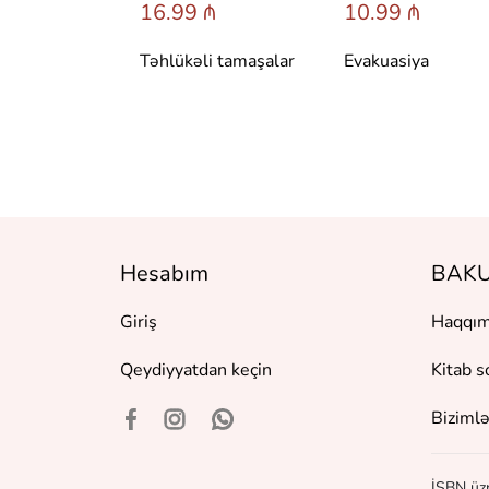
 ₼
16.99 ₼
10.99 ₼
аренина
Təhlükəli tamaşalar
Evakuasiya
Hesabım
BAKU
Giriş
Haqqım
Qeydiyyatdan keçin
Kitab s
Bizimlə
İSBN üzr