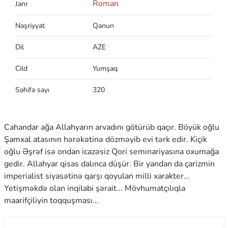
Roman
Janr
Nəşriyyat
Qanun
Dil
AZE
Cild
Yumşaq
Səhifə sayı
320
Cahandar ağa Allahyarın arvadını götürüb qaçır. Böyük oğlu
Şamxal atasının hərəkətinə dözməyib evi tərk edir. Kiçik
oğlu Əşrəf isə ondan icazəsiz Qori seminariyasına oxumağa
gedir. Allahyar qisas dalınca düşür. Bir yandan da çarizmin
imperialist siyasətinə qarşı qoyulan milli xarakter...
Yetişməkdə olan inqilabi şərait... Mövhumatçılıqla
maarifçiliyin toqquşması...