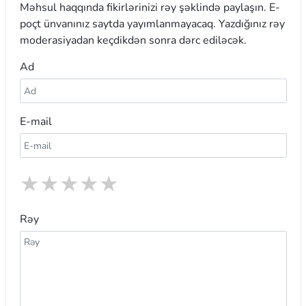
Məhsul haqqında fikirlərinizi rəy şəklində paylaşın. E-
poçt ünvanınız saytda yayımlanmayacaq. Yazdığınız rəy
moderasiyadan keçdikdən sonra dərc ediləcək.
Ad
E-mail
★
★
★
★
★
Rəy