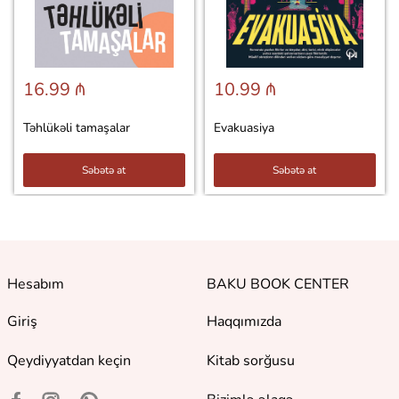
16.99 ₼
10.99 ₼
Təhlükəli tamaşalar
Evakuasiya
Səbətə at
Səbətə at
Hesabım
BAKU BOOK CENTER
Giriş
Haqqımızda
Qeydiyyatdan keçin
Kitab sorğusu