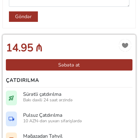
Göndər
14.95 ₼
Səbətə at
ÇATDIRILMA
Sürətli çatdırılma
Bakı daxili 24 saat ərzində
Pulsuz Çatdırılma
10 AZN-dən yuxarı sifarişlərdə
Mağazadan Təhvil