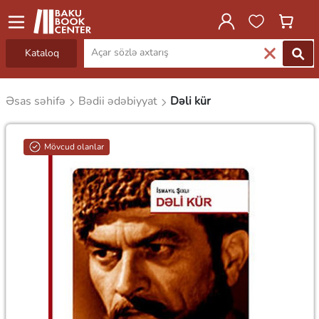
Kataloq
Əsas səhifə
Bədii ədəbiyyat
Dəli kür
Mövcud olanlar