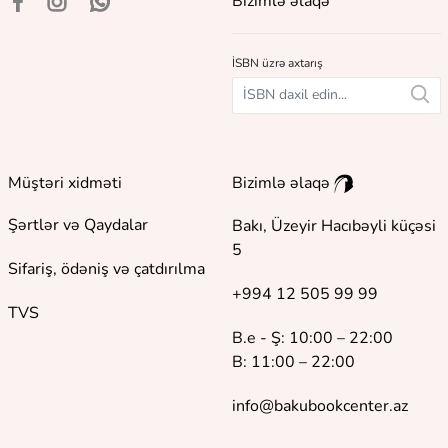
Bizimlə əlaqə
İSBN üzrə axtarış
Müştəri xidməti
Bizimlə əlaqə
Şərtlər və Qaydalar
Bakı, Üzeyir Hacıbəyli küçəsi
5
Sifariş, ödəniş və çatdırılma
+994 12 505 99 99
TVS
B.e - Ş: 10:00 – 22:00
B: 11:00 – 22:00
info@bakubookcenter.az