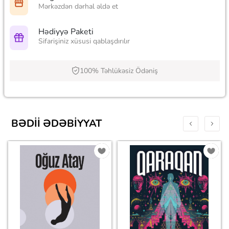
Mərkəzdən dərhal əldə et
Hədiyyə Paketi
Sifarişiniz xüsusi qablaşdırılır
100% Təhlükəsiz Ödəniş
BƏDII ƏDƏBIYYAT