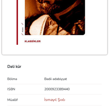
Dəli kür
Bölmə
Bədii ədəbiyyat
ISBN
2000923389440
İsmayıl Şıxlı
Müəllif