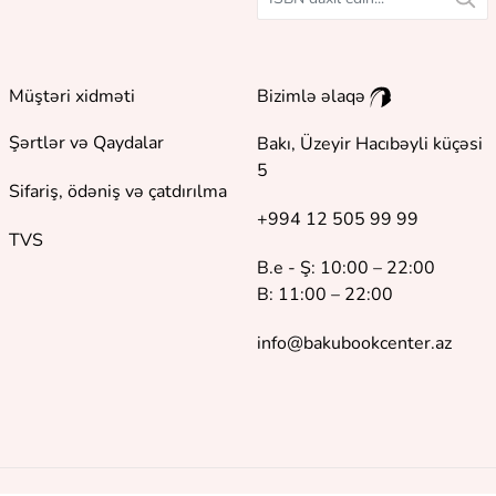
Müştəri xidməti
Bizimlə əlaqə
Şərtlər və Qaydalar
Bakı, Üzeyir Hacıbəyli küçəsi
5
Sifariş, ödəniş və çatdırılma
+994 12 505 99 99
TVS
B.e - Ş: 10:00 – 22:00
B: 11:00 – 22:00
info@bakubookcenter.az