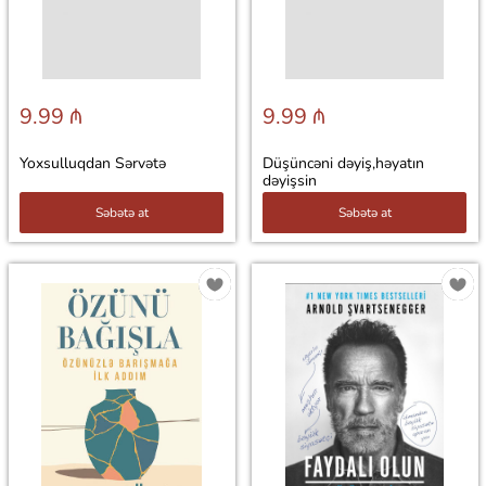
9.99 ₼
9.99 ₼
Yoxsulluqdan Sərvətə
Düşüncəni dəyiş,həyatın
dəyişsin
Səbətə at
Səbətə at