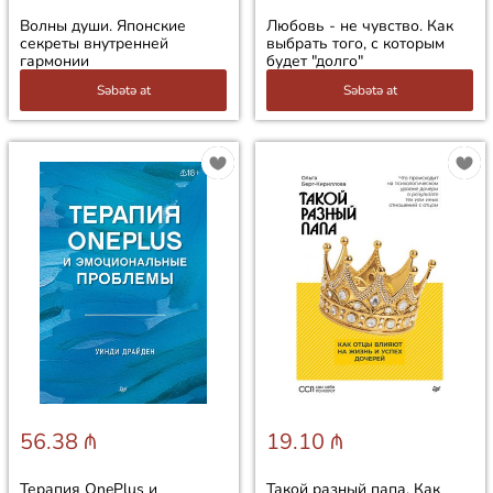
Волны души. Японские
Любовь - не чувство. Как
секреты внутренней
выбрать того, с которым
гармонии
будет "долго"
Səbətə at
Səbətə at
56.38 ₼
19.10 ₼
Терапия OnePlus и
Такой разный папа. Как