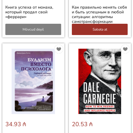
Книга успеха от монаха,
Как правильно менять себя
который продал свой
и быть успешным в любой
«феррари»
ситуации: алгоритмы
самотрансформации
Mövcud deyil
Səbətə at
34.93 ₼
20.53 ₼