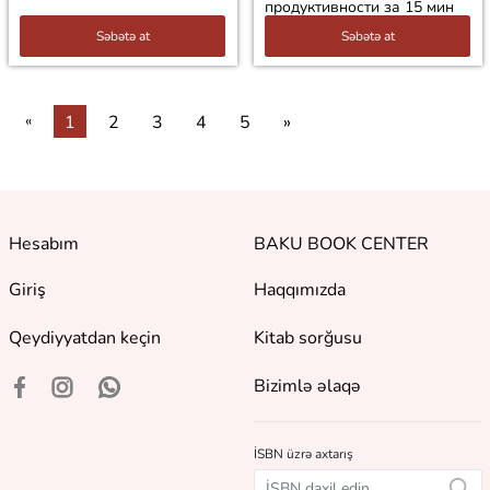
продуктивности за 15 мин
Səbətə at
Səbətə at
«
1
2
3
4
5
»
Hesabım
BAKU BOOK CENTER
Giriş
Haqqımızda
Qeydiyyatdan keçin
Kitab sorğusu
Bizimlə əlaqə
İSBN üzrə axtarış