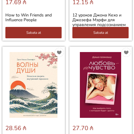
17.69 ₼
12.15 ₼
How to Win Friends and
12 уроков Джона Кехо и
Influence People
Джозефа Мэрфи для
управления подсознанием
Səbətə at
Səbətə at
28.56 ₼
27.70 ₼