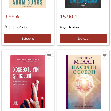
9.99 ₼
15.90 ₼
Özünü bağışla
Faydalı olun
Səbətə at
Səbətə at