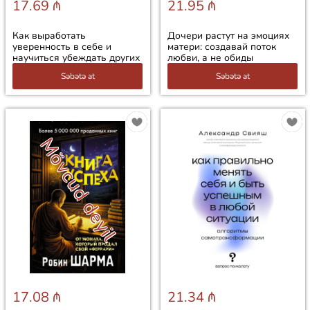
17.69 ₼
21.95 ₼
Как выработать
Дочери растут на эмоциях
уверенность в себе и
матери: создавай поток
научиться убеждать других
любви, а не обиды
Səbətə at
Səbətə at
Mövcud deyil
17.08 ₼
21.34 ₼