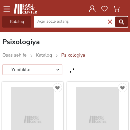
Kataloq
Psixologiya
Əsas səhifə
Kataloq
Psixologiya