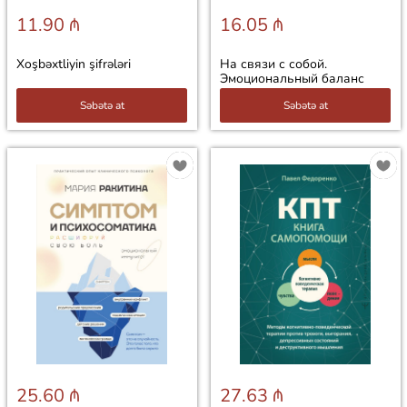
11.90 ₼
16.05 ₼
Xoşbəxtliyin şifrələri
На связи с собой.
Эмоциональный баланс
Səbətə at
Səbətə at
25.60 ₼
27.63 ₼