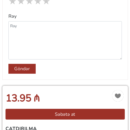
★
★
★
★
★
Rəy
Göndər
13.95 ₼
Səbətə at
ÇATDIRILMA