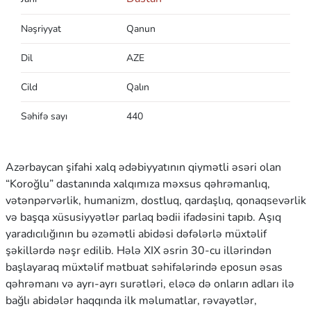
Nəşriyyat
Qanun
Dil
AZE
Cild
Qalın
Səhifə sayı
440
Azərbaycan şifahi xalq ədəbiyyatının qiymətli əsəri olan
“Koroğlu” dastanında xalqımıza məxsus qəhrəmanlıq,
vətənpərvərlik, humanizm, dostluq, qardaşlıq, qonaqsevərlik
və başqa xüsusiyyətlər parlaq bədii ifadəsini tapıb. Aşıq
yaradıcılığının bu əzəmətli abidəsi dəfələrlə müxtəlif
şəkillərdə nəşr edilib. Hələ XIX əsrin 30-cu illərindən
başlayaraq müxtəlif mətbuat səhifələrində eposun əsas
qəhrəmanı və ayrı-ayrı surətləri, eləcə də onların adları ilə
bağlı abidələr haqqında ilk məlumatlar, rəvayətlər,