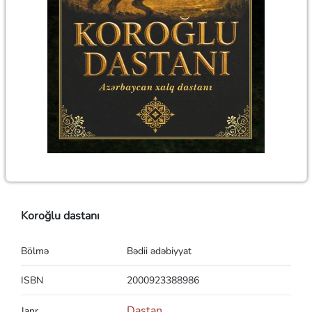
Koroğlu dastanı
Bölmə
Bədii ədəbiyyat
ISBN
2000923388986
Dastan
Janr