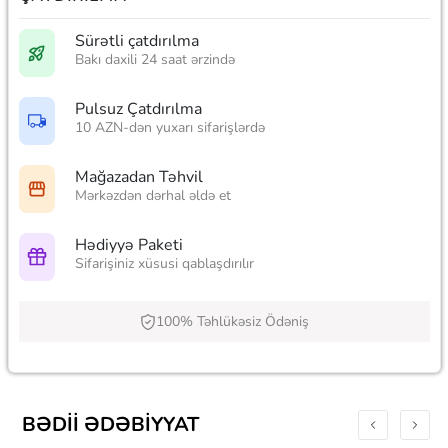
Sürətli çatdırılma
Bakı daxili 24 saat ərzində
Pulsuz Çatdırılma
10 AZN-dən yuxarı sifarişlərdə
Mağazadan Təhvil
Mərkəzdən dərhal əldə et
Hədiyyə Paketi
Sifarişiniz xüsusi qablaşdırılır
100% Təhlükəsiz Ödəniş
BƏDII ƏDƏBIYYAT