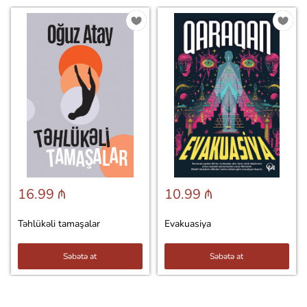
16.99 ₼
10.99 ₼
Təhlükəli tamaşalar
Evakuasiya
Səbətə at
Səbətə at