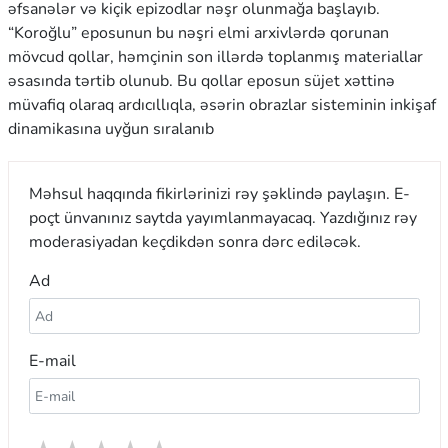
əfsanələr və kiçik epizodlar nəşr olunmağa başlayıb.
“Koroğlu” eposunun bu nəşri elmi arxivlərdə qorunan
mövcud qollar, həmçinin son illərdə toplanmış materiallar
əsasında tərtib olunub. Bu qollar eposun süjet xəttinə
müvafiq olaraq ardıcıllıqla, əsərin obrazlar sisteminin inkişaf
dinamikasına uyğun sıralanıb
Məhsul haqqında fikirlərinizi rəy şəklində paylaşın. E-
poçt ünvanınız saytda yayımlanmayacaq. Yazdığınız rəy
moderasiyadan keçdikdən sonra dərc ediləcək.
Ad
E-mail