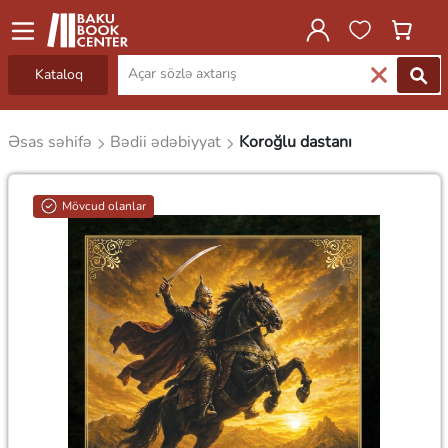
Kataloq
Əsas səhifə
Bədii ədəbiyyat
Koroğlu dastanı
Mövcud olanlar