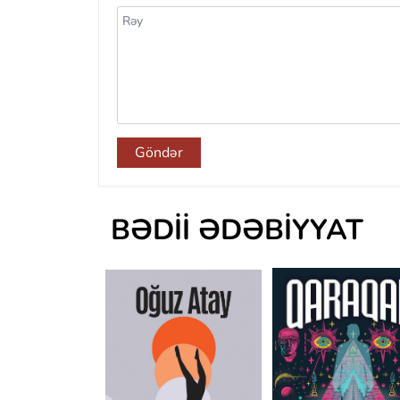
Göndər
BƏDII ƏDƏBIYYAT