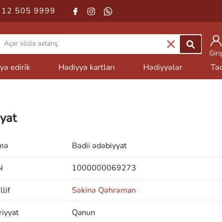
 12 505 9999
Giri
yə edirik
Hədiyyə kartları
Hədiyyələr
Təd
yat
mə
Bədii ədəbiyyat
N
1000000069273
lif
Səkinə Qəhrəman
iyyat
Qanun