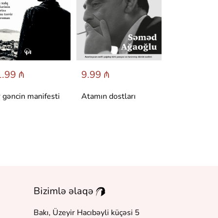
.99 ₼
9.99 ₼
6.95 ₼
r gəncin manifesti
Atamın dostları
Dönüş
Bizimlə əlaqə
Bakı, Üzeyir Hacıbəyli küçəsi 5