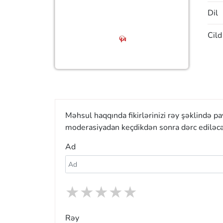
Dil
Cild
Məhsul haqqında fikirlərinizi rəy şəklində p
moderasiyadan keçdikdən sonra dərc ediləcə
Ad
★
★
★
★
★
Rəy