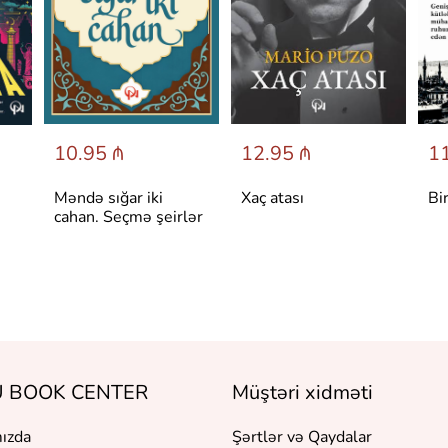
10.95 ₼
12.95 ₼
11
Məndə sığar iki
Xaç atası
Bi
cahan. Seçmə şeirlər
 BOOK CENTER
Müştəri xidməti
ızda
Şərtlər və Qaydalar