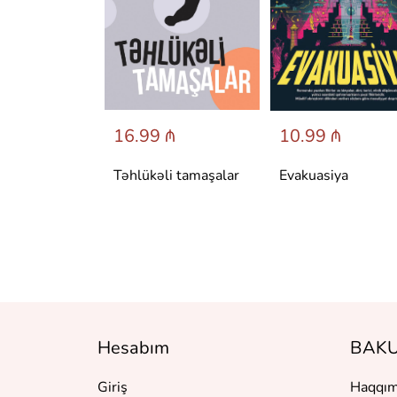
 ₼
16.99 ₼
10.99 ₼
аренина
Təhlükəli tamaşalar
Evakuasiya
Hesabım
BAKU
Giriş
Haqqım