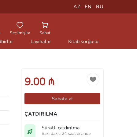
AZ
EN
RU
ş
Seçilmişlər
Səbət
birlər
Layihələr
Kitab sorğusu
9.00 ₼
Səbətə at
ÇATDIRILMA
Sürətli çatdırılma
Bakı daxili 24 saat ərzində