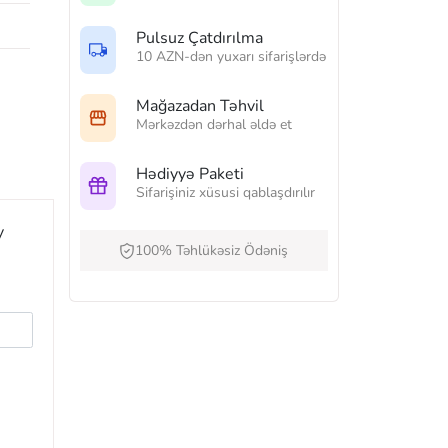
Pulsuz Çatdırılma
10 AZN-dən yuxarı sifarişlərdə
Mağazadan Təhvil
Mərkəzdən dərhal əldə et
Hədiyyə Paketi
Sifarişiniz xüsusi qablaşdırılır
y
100% Təhlükəsiz Ödəniş