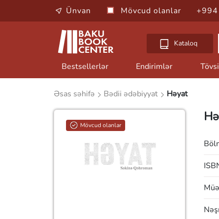
Ünvan
Mövcud olanlar
+994
Kataloq
Bestsellerlər
Endirimlər
Tövsi
Əsas səhifə
Bədii ədəbiyyat
Həyat
Hə
Mövcud olanlar
Böl
ISB
Müəl
Nəşr