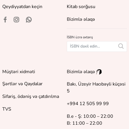
Qeydiyyatdan keçin
Kitab sorğusu
Bizimlə əlaqə
İSBN üzrə axtarış
Müştəri xidməti
Bizimlə əlaqə
Şərtlər və Qaydalar
Bakı, Üzeyir Hacıbəyli küçəsi
5
Sifariş, ödəniş və çatdırılma
+994 12 505 99 99
TVS
B.e - Ş: 10:00 – 22:00
B: 11:00 – 22:00