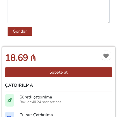
Göndər
18.69 ₼
Səbətə at
ÇATDIRILMA
Sürətli çatdırılma
Bakı daxili 24 saat ərzində
Pulsuz Çatdırılma