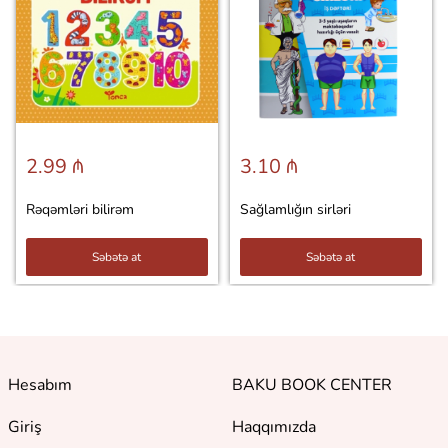
2.99 ₼
3.10 ₼
Rəqəmləri bilirəm
Sağlamlığın sirləri
Səbətə at
Səbətə at
Hesabım
BAKU BOOK CENTER
Giriş
Haqqımızda