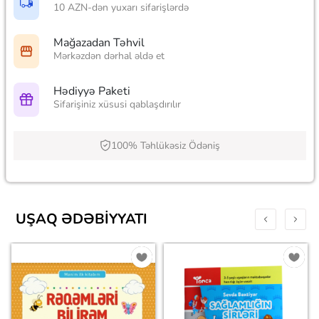
10 AZN-dən yuxarı sifarişlərdə
Mağazadan Təhvil
Mərkəzdən dərhal əldə et
Hədiyyə Paketi
Sifarişiniz xüsusi qablaşdırılır
100% Təhlükəsiz Ödəniş
UŞAQ ƏDƏBIYYATI