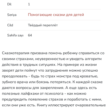
Dil
1
Помогающие сказки для детей
Seriya
Cild
Твёрдый переплёт
Səhifə sayı
64
Сказкотерапия призвана помочь ребенку справиться со
своими страхами, неуверенностью и увидеть алгоритм
действия в трудных ситуциях. На примере из жизни
зверят дети поймут что затруднения можно успешно
преодолевать - будь то страх монстра под кроватью,
зубного врача или боязнь потеряться. К каждой сказке
даются вопросы для закрепления. А еще здесь есть
полезные лайфхаки от психолога - как можно
предупредить появление страхов и поработать с ними,
если они уже есть. Книгу иллюстрируют очаровательные