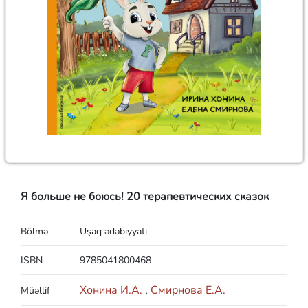
Я больше не боюсь! 20 терапевтических сказок
Bölmə
Uşaq ədəbiyyatı
ISBN
9785041800468
Хонина И.А.
,
Смирнова Е.А.
Müəllif