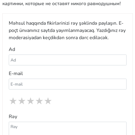
картинки, которые не оставят никого равнодушным!
Məhsul haqqında fikirlərinizi rəy şəklində paylaşın. E-
poçt ünvanınız saytda yayımlanmayacaq. Yazdığınız rəy
moderasiyadan keçdikdən sonra dərc ediləcək.
Ad
E-mail
★
★
★
★
★
Rəy