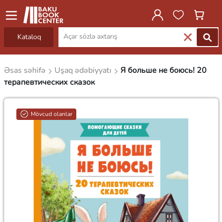
Kataloq
Əsas səhifə
Uşaq ədəbiyyatı
Я больше не боюсь! 20
терапевтических сказок
Mövcud olanlar