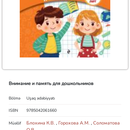
Внимание и память для дошкольников
Bölmə
Uşaq ədəbiyyatı
ISBN
9785042061660
Блохина К.В.
,
Горохова А.М.
,
Соломатова
Müəllif
О.В.