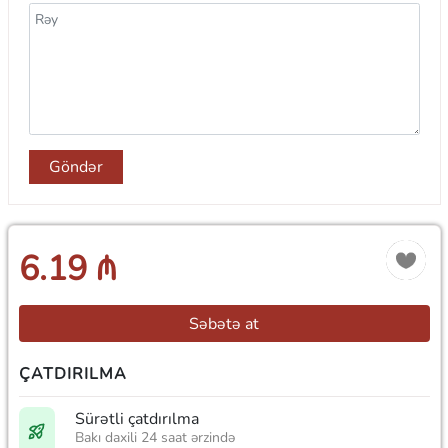
Göndər
6.19 ₼
Səbətə at
ÇATDIRILMA
Sürətli çatdırılma
Bakı daxili 24 saat ərzində