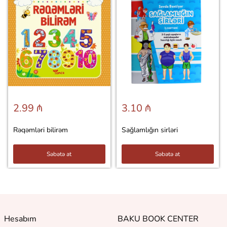
2.99 ₼
3.10 ₼
Rəqəmləri bilirəm
Sağlamlığın sirləri
Səbətə at
Səbətə at
Hesabım
BAKU BOOK CENTER