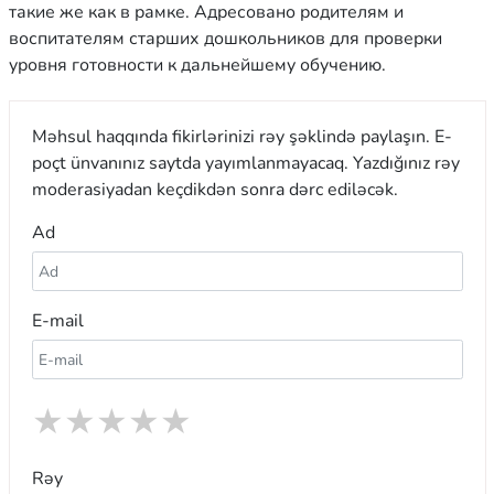
такие же как в рамке. Адресовано родителям и
воспитателям старших дошкольников для проверки
уровня готовности к дальнейшему обучению.
Məhsul haqqında fikirlərinizi rəy şəklində paylaşın. E-
poçt ünvanınız saytda yayımlanmayacaq. Yazdığınız rəy
moderasiyadan keçdikdən sonra dərc ediləcək.
Ad
E-mail
★
★
★
★
★
Rəy