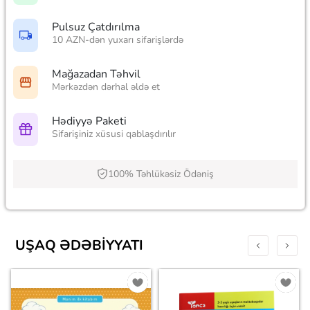
Pulsuz Çatdırılma
10 AZN-dən yuxarı sifarişlərdə
Mağazadan Təhvil
Mərkəzdən dərhal əldə et
Hədiyyə Paketi
Sifarişiniz xüsusi qablaşdırılır
100% Təhlükəsiz Ödəniş
UŞAQ ƏDƏBIYYATI