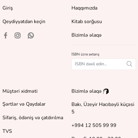
Giriş
Haqqımızda
Qeydiyyatdan keçin
Kitab sorğusu
Bizimlə əlaqə
İSBN üzrə axtarış
Müştəri xidməti
Bizimlə əlaqə
Şərtlər və Qaydalar
Bakı, Üzeyir Hacıbəyli küçəsi
5
Sifariş, ödəniş və çatdırılma
+994 12 505 99 99
TVS