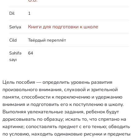
Dil
1
Книги для подготовки к школе
Seriya
Cild
Твёрдый переплёт
Səhifə
64
sayı
Цель пособия — определить уровень развития
произвольного внимания, слуховой и зрительной
памяти, способности к переключению и удержанию
внимания и подготовить его к поступлению в школу.
Выполняя увлекательные задания, ребенок будут
дорисовывать по образцу; искать то, что спрятано на
картинке; сопоставлять предмет с его тенью; обводить
по условию, находить одинаковые рисунки и предметы