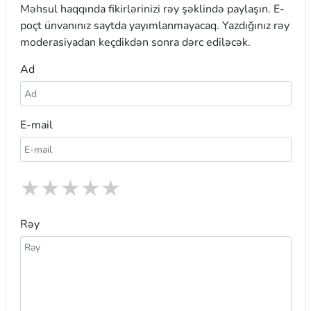
Məhsul haqqında fikirlərinizi rəy şəklində paylaşın. E-
poçt ünvanınız saytda yayımlanmayacaq. Yazdığınız rəy
moderasiyadan keçdikdən sonra dərc ediləcək.
Ad
E-mail
★
★
★
★
★
Rəy