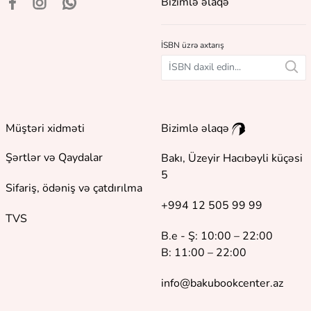
Bizimlə əlaqə
İSBN üzrə axtarış
Müştəri xidməti
Bizimlə əlaqə
Şərtlər və Qaydalar
Bakı, Üzeyir Hacıbəyli küçəsi
5
Sifariş, ödəniş və çatdırılma
+994 12 505 99 99
TVS
B.e - Ş: 10:00 – 22:00
B: 11:00 – 22:00
info@bakubookcenter.az