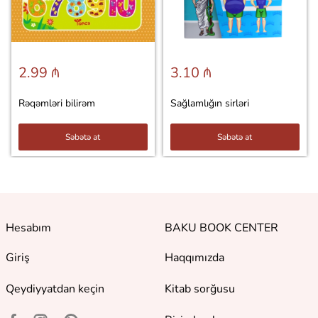
2.99 ₼
3.10 ₼
Rəqəmləri bilirəm
Sağlamlığın sirləri
Səbətə at
Səbətə at
Hesabım
BAKU BOOK CENTER
Giriş
Haqqımızda
Qeydiyyatdan keçin
Kitab sorğusu