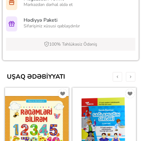
Mərkəzdən dərhal əldə et
Hədiyyə Paketi
Sifarişiniz xüsusi qablaşdırılır
100% Təhlükəsiz Ödəniş
UŞAQ ƏDƏBIYYATI