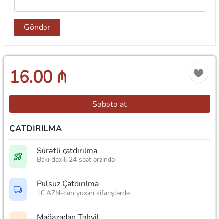
Göndər
16.00 ₼
Səbətə at
ÇATDIRILMA
Sürətli çatdırılma
Bakı daxili 24 saat ərzində
Pulsuz Çatdırılma
10 AZN-dən yuxarı sifarişlərdə
Mağazadan Təhvil