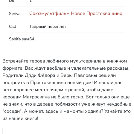
Dil
1
Союзмультфильм Новое Простоквашино
Seriya
Cild
Твёрдый переплёт
Səhifə sayı
64
Встречайте героев любимого мультсериала в книжном
формате! Вас ждут весёлые и увлекательные рассказы.
Родители Дяди Фёдора и Веры Павловны решили
построить в Простоквашино новый дом! И нашли для
него хорошее место рядом с речкой, чтобы даже
коровам Матроскина не было тесно. Вот только они еще
не знали, что в дереве поблизости уже живут неудобные
"соседи". А может, здесь и мамонты ходили? Узнайте это
из нашей книги!