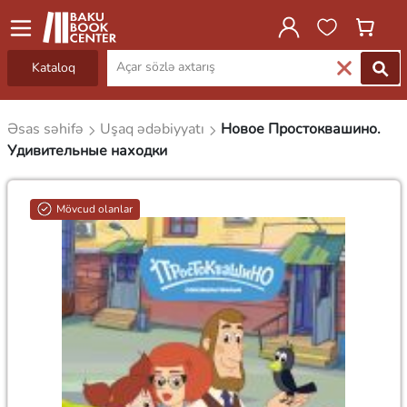
Kataloq
Əsas səhifə
Uşaq ədəbiyyatı
Новое Простоквашино.
Удивительные находки
Mövcud olanlar