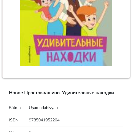
Новое Простоквашино. Удивительные находки
Bölmə
Uşaq ədəbiyyatı
ISBN
9785041952204