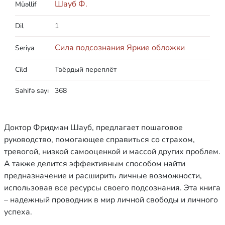
Шауб Ф.
Müəllif
Dil
1
Сила подсознания Яркие обложки
Seriya
Cild
Твёрдый переплёт
Səhifə sayı
368
Доктор Фридман Шауб, предлагает пошаговое
руководство, помогающее справиться со страхом,
тревогой, низкой самооценкой и массой других проблем.
А также делится эффективным способом найти
предназначение и расширить личные возможности,
использовав все ресурсы своего подсознания. Эта книга
– надежный проводник в мир личной свободы и личного
успеха.