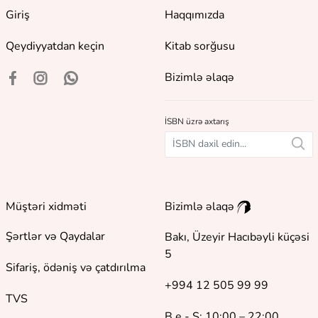
Giriş
Haqqımızda
Qeydiyyatdan keçin
Kitab sorğusu
Bizimlə əlaqə
İSBN üzrə axtarış
Müştəri xidməti
Bizimlə əlaqə
Şərtlər və Qaydalar
Bakı, Üzeyir Hacıbəyli küçəsi
5
Sifariş, ödəniş və çatdırılma
+994 12 505 99 99
TVS
B.e - Ş: 10:00 – 22:00