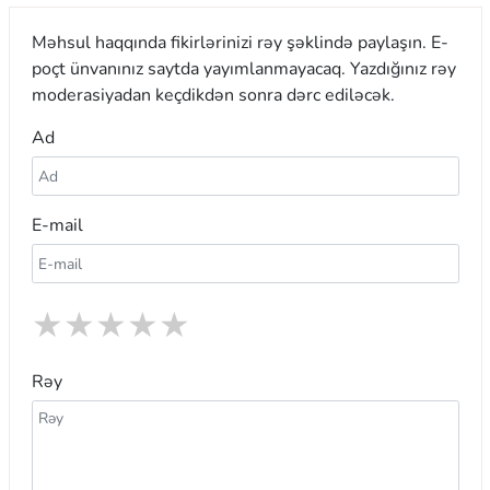
Məhsul haqqında fikirlərinizi rəy şəklində paylaşın. E-
poçt ünvanınız saytda yayımlanmayacaq. Yazdığınız rəy
moderasiyadan keçdikdən sonra dərc ediləcək.
Ad
E-mail
★
★
★
★
★
Rəy