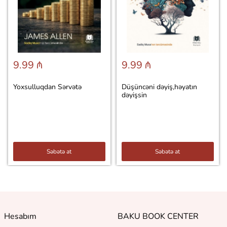
9.99 ₼
9.99 ₼
Yoxsulluqdan Sərvətə
Düşüncəni dəyiş,həyatın
dəyişsin
Səbətə at
Səbətə at
Hesabım
BAKU BOOK CENTER