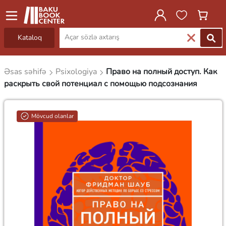
Kataloq
Əsas səhifə
Psixologiya
Право на полный доступ. Как
раскрыть свой потенциал с помощью подсознания
Mövcud olanlar