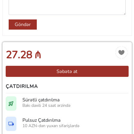
Göndər
27.28 ₼
Səbətə at
ÇATDIRILMA
Sürətli çatdırılma
Bakı daxili 24 saat ərzində
Pulsuz Çatdırılma
10 AZN-dən yuxarı sifarişlərdə