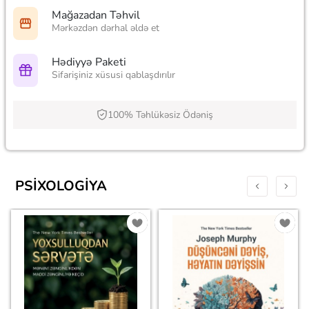
Mağazadan Təhvil
Mərkəzdən dərhal əldə et
Hədiyyə Paketi
Sifarişiniz xüsusi qablaşdırılır
100% Təhlükəsiz Ödəniş
PSIXOLOGIYA