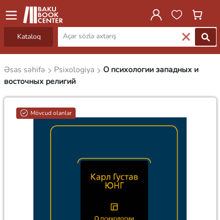
Kataloq
Əsas səhifə
Psixologiya
О психологии западных и
восточных религий
Mövcud olanlar