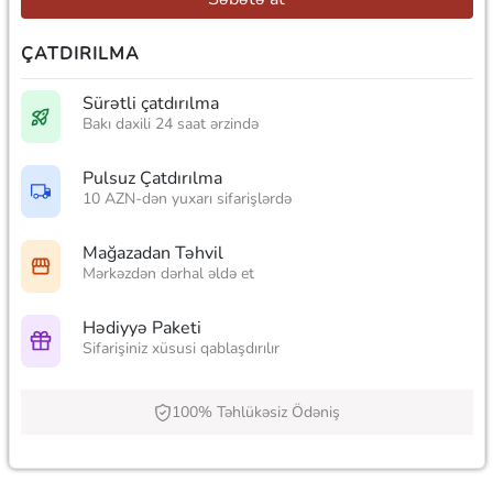
ÇATDIRILMA
Sürətli çatdırılma
Bakı daxili 24 saat ərzində
Pulsuz Çatdırılma
10 AZN-dən yuxarı sifarişlərdə
Mağazadan Təhvil
Mərkəzdən dərhal əldə et
Hədiyyə Paketi
Sifarişiniz xüsusi qablaşdırılır
100% Təhlükəsiz Ödəniş