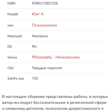
ISBN
9785171857226
Юнг К.
Müəllif
Психоанализ
Janr
Nəşriyyat
Neoclassic
Dil
RU
Philosophy - Неоклассика
Seriya
Cild
Твёрдый переплёт
Səhifə sayı
720
В настоящем сборнике представлены работы, в которых
автор исследует бессознательное в религиозной сфере
и символику догматов, психологию дохристианского и