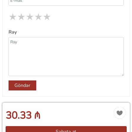
★
★
★
★
★
Rəy
Göndər
30.33 ₼
Səbətə at