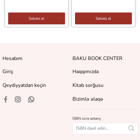
Səbətə at
Səbətə at
Hesabım
BAKU BOOK CENTER
Giriş
Haqqımızda
Qeydiyyatdan keçin
Kitab sorğusu
Bizimlə əlaqə
İSBN üzrə axtarış