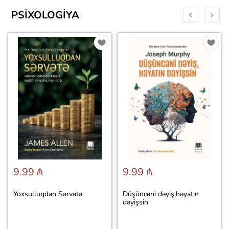
PSIXOLOGIYA
9.99 ₼
9.99 ₼
Yoxsulluqdan Sərvətə
Düşüncəni dəyiş,həyatın
dəyişsin