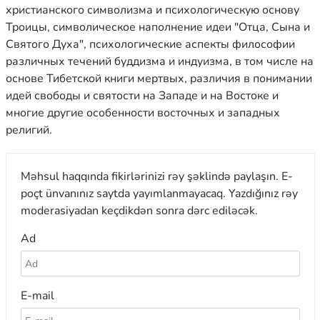
христианского символизма и психологическую основу
Троицы, символическое наполнение идеи "Отца, Сына и
Святого Духа", психологические аспекты философии
различных течений буддизма и индуизма, в том числе на
основе Тибетской книги мертвых, различия в понимании
идей свободы и святости на Западе и на Востоке и
многие другие особенности восточных и западных
религий.
Məhsul haqqında fikirlərinizi rəy şəklində paylaşın. E-
poçt ünvanınız saytda yayımlanmayacaq. Yazdığınız rəy
moderasiyadan keçdikdən sonra dərc ediləcək.
Ad
E-mail