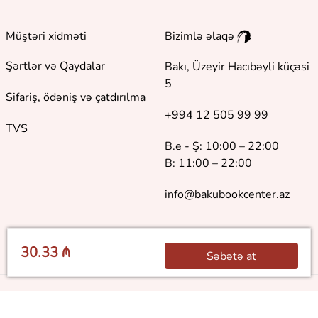
Müştəri xidməti
Bizimlə əlaqə
Şərtlər və Qaydalar
Bakı, Üzeyir Hacıbəyli küçəsi
5
Sifariş, ödəniş və çatdırılma
+994 12 505 99 99
TVS
B.e - Ş: 10:00 – 22:00
B: 11:00 – 22:00
info@bakubookcenter.az
30.33 ₼
Səbətə at
©
2018 - 2026 Baku Book Center. Bütün hüquqlar qorunur