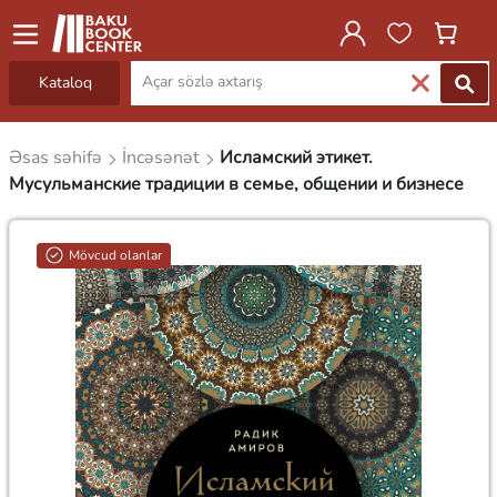
Kataloq
Əsas səhifə
İncəsənət
Исламский этикет.
Мусульманские традиции в семье, общении и бизнесе
Mövcud olanlar