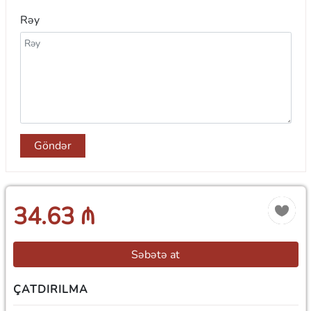
Rəy
Göndər
34.63 ₼
Səbətə at
ÇATDIRILMA