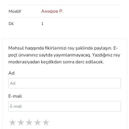
Амиров Р.
Müəllif
Dil
1
Məhsul haqqında fikirlərinizi rəy şəklində paylaşın. E-
poçt ünvanınız saytda yayımlanmayacaq. Yazdığınız rəy
moderasiyadan keçdikdən sonra dərc ediləcək.
Ad
E-mail
★
★
★
★
★