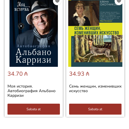
34.70 ₼
34.93 ₼
Моя история.
Семь женщин, изменивших
Автобиография Альбано
искусство
Карризи
Səbətə at
Səbətə at