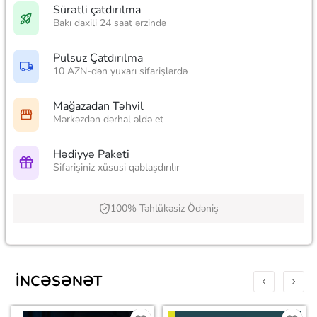
Sürətli çatdırılma
Bakı daxili 24 saat ərzində
Pulsuz Çatdırılma
10 AZN-dən yuxarı sifarişlərdə
Mağazadan Təhvil
Mərkəzdən dərhal əldə et
Hədiyyə Paketi
Sifarişiniz xüsusi qablaşdırılır
100% Təhlükəsiz Ödəniş
İNCƏSƏNƏT