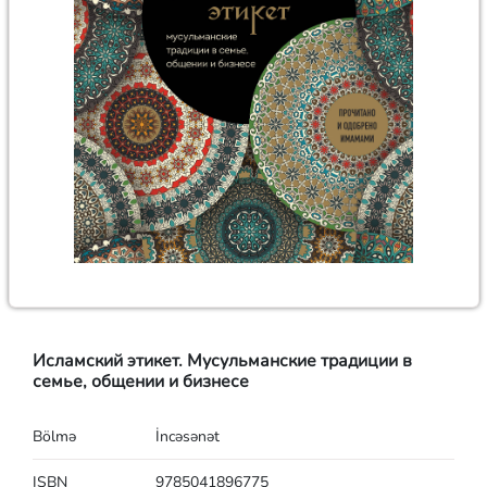
Исламский этикет. Мусульманские традиции в
семье, общении и бизнесе
Bölmə
İncəsənət
ISBN
9785041896775