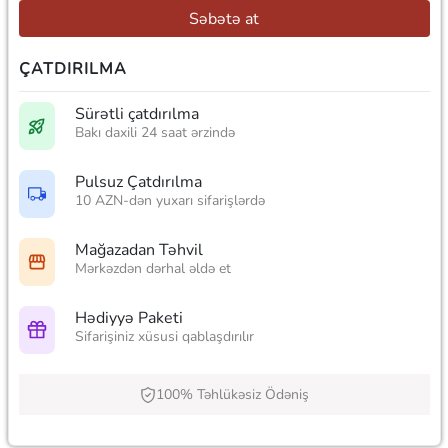
Səbətə at
ÇATDIRILMA
Sürətli çatdırılma
Bakı daxili 24 saat ərzində
Pulsuz Çatdırılma
10 AZN-dən yuxarı sifarişlərdə
Mağazadan Təhvil
Mərkəzdən dərhal əldə et
Hədiyyə Paketi
Sifarişiniz xüsusi qablaşdırılır
100% Təhlükəsiz Ödəniş