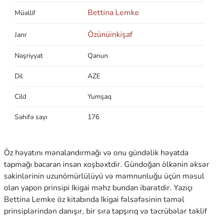
Bettina Lemke
Müəllif
Özünüinkişaf
Janr
Nəşriyyat
Qanun
Dil
AZE
Cild
Yumşaq
Səhifə sayı
176
Öz həyatını mənalandırmağı və onu gündəlik həyatda
tapmağı bacaran insan xoşbəxtdir. Gündoğan ölkənin əksər
sakinlərinin uzunömürlülüyü və məmnunluğu üçün məsul
olan yapon prinsipi Ikigai məhz bundan ibarətdir. Yazıçı
Bettina Lemke öz kitabında Ikigai fəlsəfəsinin təməl
prinsiplərindən danışır, bir sıra tapşırıq və təcrübələr təklif