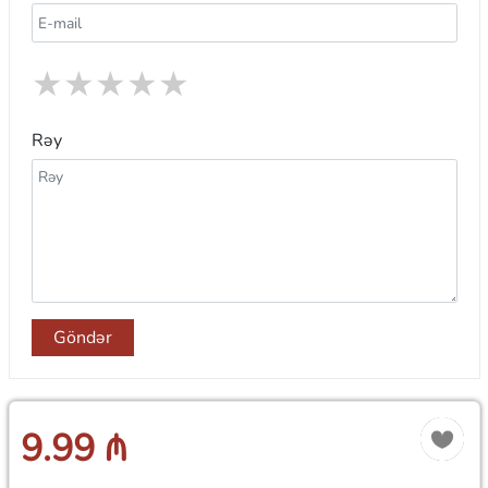
★
★
★
★
★
Rəy
Göndər
9.99 ₼