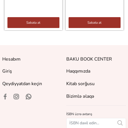
Səbətə at
Səbətə at
Hesabım
BAKU BOOK CENTER
Giriş
Haqqımızda
Qeydiyyatdan keçin
Kitab sorğusu
Bizimlə əlaqə
İSBN üzrə axtarış