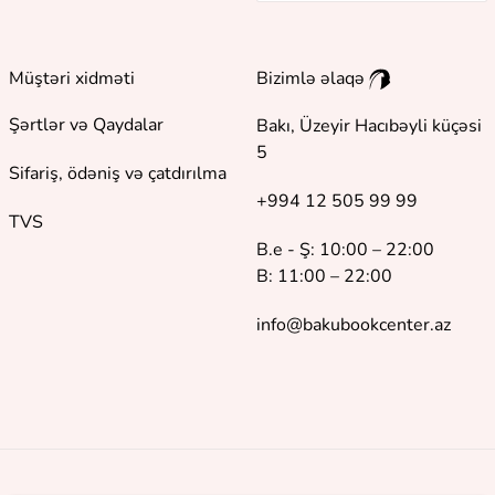
Müştəri xidməti
Bizimlə əlaqə
Şərtlər və Qaydalar
Bakı, Üzeyir Hacıbəyli küçəsi
5
Sifariş, ödəniş və çatdırılma
+994 12 505 99 99
TVS
B.e - Ş: 10:00 – 22:00
B: 11:00 – 22:00
info@bakubookcenter.az