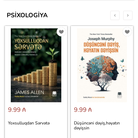
PSIXOLOGIYA
9.99 ₼
9.99 ₼
Yoxsulluqdan Sərvətə
Düşüncəni dəyiş,həyatın
dəyişsin