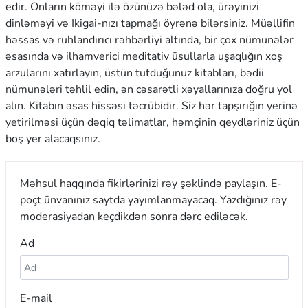
edir. Onların köməyi ilə özünüzə bələd ola, ürəyinizi
dinləməyi və Ikigai-nızı tapmağı öyrənə bilərsiniz. Müəllifin
həssas və ruhlandırıcı rəhbərliyi altında, bir çox nümunələr
əsasında və ilhamverici meditativ üsullarla uşaqlığın xoş
arzularını xatırlayın, üstün tutduğunuz kitabları, bədii
nümunələri təhlil edin, ən cəsarətli xəyallarınıza doğru yol
alın. Kitabın əsas hissəsi təcrübidir. Siz hər tapşırığın yerinə
yetirilməsi üçün dəqiq təlimatlar, həmçinin qeydləriniz üçün
boş yer alacaqsınız.
Məhsul haqqında fikirlərinizi rəy şəklində paylaşın. E-
poçt ünvanınız saytda yayımlanmayacaq. Yazdığınız rəy
moderasiyadan keçdikdən sonra dərc ediləcək.
Ad
E-mail