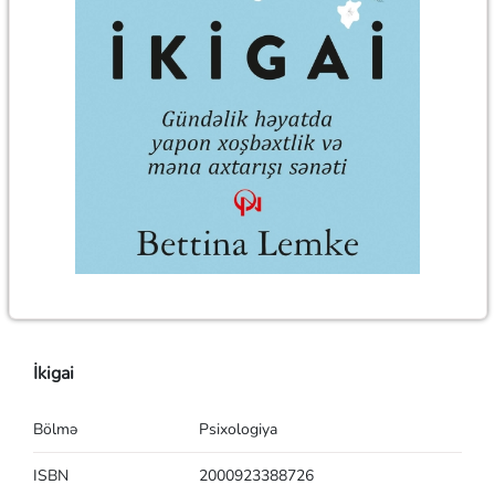
İkigai
Bölmə
Psixologiya
ISBN
2000923388726