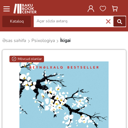
Kataloq
Əsas səhifə
Psixologiya
İkigai
Mövcud olanlar