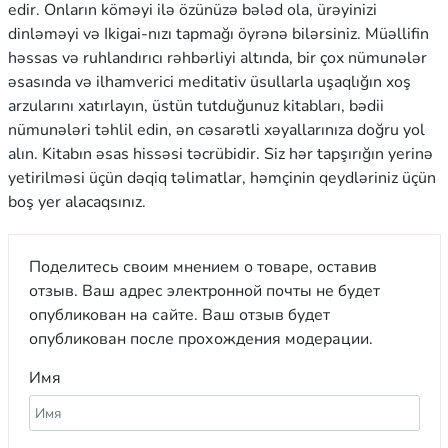
edir. Onların köməyi ilə özünüzə bələd ola, ürəyinizi
dinləməyi və Ikigai-nızı tapmağı öyrənə bilərsiniz. Müəllifin
həssas və ruhlandırıcı rəhbərliyi altında, bir çox nümunələr
əsasında və ilhamverici meditativ üsullarla uşaqlığın xoş
arzularını xatırlayın, üstün tutduğunuz kitabları, bədii
nümunələri təhlil edin, ən cəsarətli xəyallarınıza doğru yol
alın. Kitabın əsas hissəsi təcrübidir. Siz hər tapşırığın yerinə
yetirilməsi üçün dəqiq təlimatlar, həmçinin qeydləriniz üçün
boş yer alacaqsınız.
Поделитесь своим мнением о товаре, оставив
отзыв. Ваш адрес электронной почты не будет
опубликован на сайте. Ваш отзыв будет
опубликован после прохождения модерации.
Имя