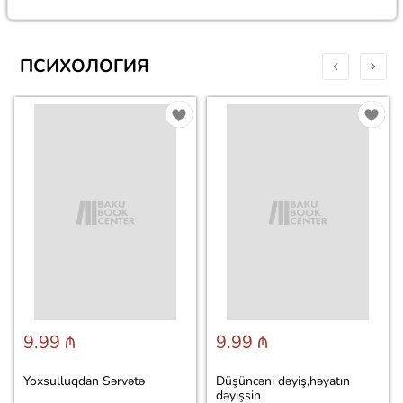
ПСИХОЛОГИЯ
9.99 ₼
9.99 ₼
Yoxsulluqdan Sərvətə
Düşüncəni dəyiş,həyatın
dəyişsin