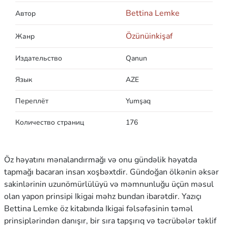
Bettina Lemke
Автор
Özünüinkişaf
Жанр
Издательство
Qanun
Язык
AZE
Переплёт
Yumşaq
Количество страниц
176
Öz həyatını mənalandırmağı və onu gündəlik həyatda
tapmağı bacaran insan xoşbəxtdir. Gündoğan ölkənin əksər
sakinlərinin uzunömürlülüyü və məmnunluğu üçün məsul
olan yapon prinsipi Ikigai məhz bundan ibarətdir. Yazıçı
Bettina Lemke öz kitabında Ikigai fəlsəfəsinin təməl
prinsiplərindən danışır, bir sıra tapşırıq və təcrübələr təklif