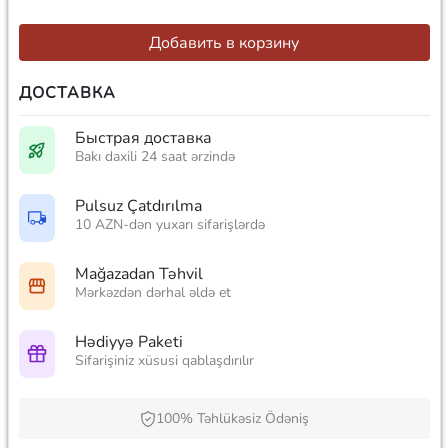
Добавить в корзину
ДОСТАВКА
Быстрая доставка
Bakı daxili 24 saat ərzində
Pulsuz Çatdırılma
10 AZN-dən yuxarı sifarişlərdə
Mağazadan Təhvil
Mərkəzdən dərhal əldə et
Hədiyyə Paketi
Sifarişiniz xüsusi qablaşdırılır
100% Təhlükəsiz Ödəniş