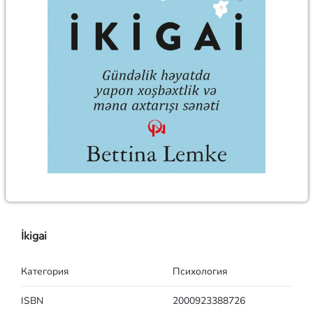
İkigai
Категория
Психология
ISBN
2000923388726