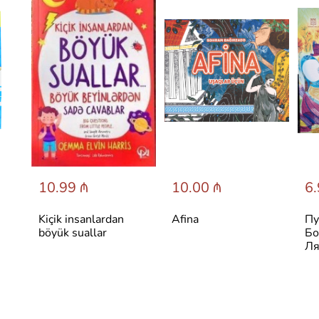
10.99 ₼
10.00 ₼
6.
Kiçik insanlardan
Afina
Пу
böyük suallar
Бо
Ля