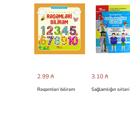
 ₼
2.99 ₼
3.10 ₼
 сказки со
Rəqəmləri bilirəm
Sağlamlığın sirləri
вета.
 Т. Вульфа