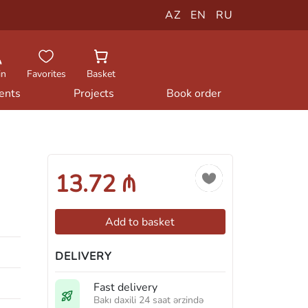
AZ
EN
RU
in
Favorites
Basket
ents
Projects
Book order
13.72 ₼
Add to basket
DELIVERY
Fast delivery
Bakı daxili 24 saat ərzində