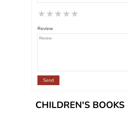
★
★
★
★
★
Review
Send
CHILDREN'S BOOKS