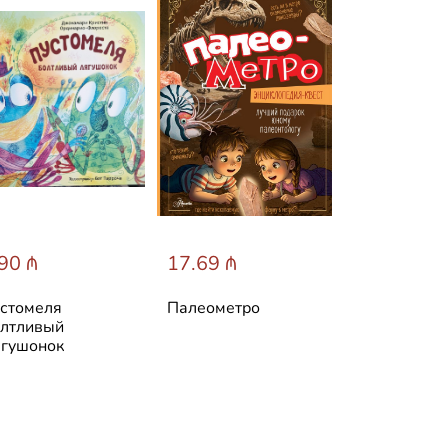
90 ₼
17.69 ₼
31.60 ₼
стомеля
Палеометро
Лучшие ска
лтливый
мира
гушонок