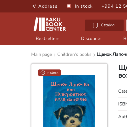
Address
In stock
+994 12 5
Catalog
Bestsellers
Discounts
R
Main page
Children's books
Щенок Лапочк
Ще
In stock
во
Cat
ISB
Aut