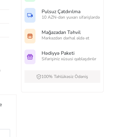
Pulsuz Çatdırılma
10 AZN-dən yuxarı sifarişlərdə
Mağazadan Təhvil
Mərkəzdən dərhal əldə et
Hədiyyə Paketi
Sifarişiniz xüsusi qablaşdırılır
а
100% Təhlükəsiz Ödəniş
e