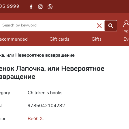
05 9999
Log
ecommended
Gift cards
Gifts
Ev
а, или Невероятное возвращение
нок Лапочка, или Невероятное
звращение
egory
Children's books
N
9785042104282
hor
Вебб Х.