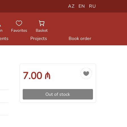
AZ
EN
RU
in
Favorites
Basket
ents
Projects
Book order
7.00 ₼
Out of stock