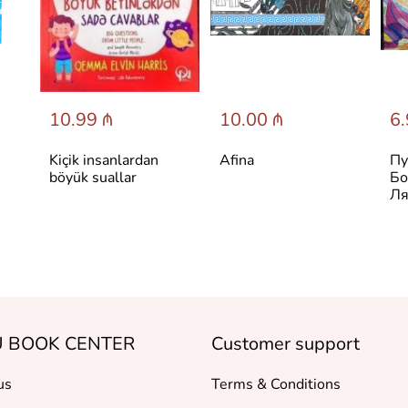
10.99 ₼
10.00 ₼
6.
Kiçik insanlardan
Afina
Пу
böyük suallar
Бо
Ля
 BOOK CENTER
Customer support
us
Terms & Conditions