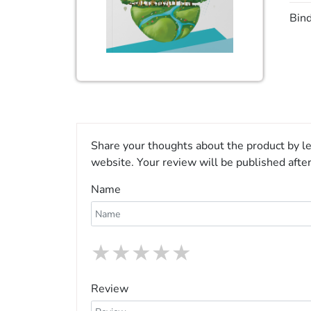
Bin
Share your thoughts about the product by le
website. Your review will be published afte
Name
★
★
★
★
★
Review