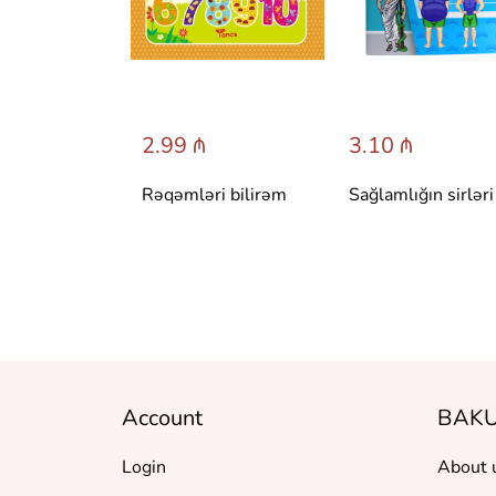
 ₼
2.99 ₼
3.10 ₼
 сказки со
Rəqəmləri bilirəm
Sağlamlığın sirləri
вета.
 Т. Вульфа
Account
BAKU
Login
About 