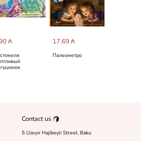
90 ₼
17.69 ₼
31.60 ₼
стомеля
Палеометро
Лучшие ска
лтливый
мира
гушонок
Contact us
5 Uzeyir Hajibeyli Street, Baku