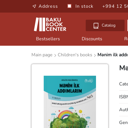
Address
In stock
+994 12 5
Catalog
Bestsellers
Discounts
R
Main page
Children's books
Mənim ilk addı
Mə
Cat
ISB
Aut
Gen