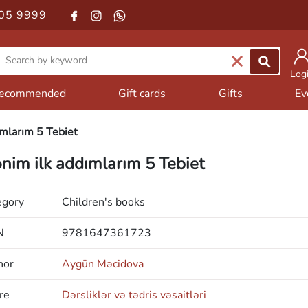
05 9999
Log
ecommended
Gift cards
Gifts
Ev
mlarım 5 Tebiet
nim ilk addımlarım 5 Tebiet
egory
Children's books
N
9781647361723
hor
Aygün Məcidova
re
Dərsliklər və tədris vəsaitləri