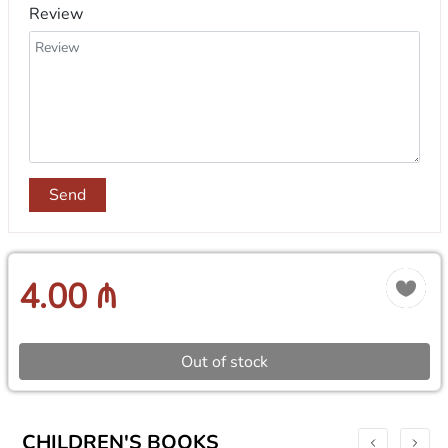
Review
Send
4.00 ₼
Out of stock
CHILDREN'S BOOKS