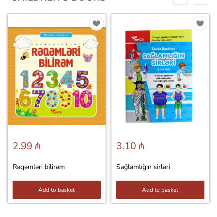
2.99 ₼
3.10 ₼
Rəqəmləri bilirəm
Sağlamlığın sirləri
Add to basket
Add to basket