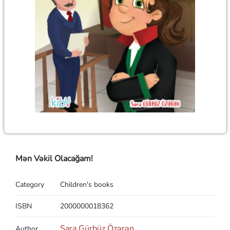
Mən Vəkil Olacağam!
Category
Children's books
ISBN
2000000018362
Sara Gürbüz Özərən
Author