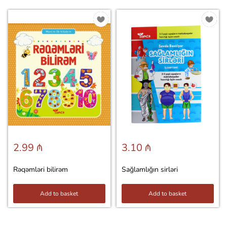
2.99 ₼
3.10 ₼
Rəqəmləri bilirəm
Sağlamlığın sirləri
Add to basket
Add to basket