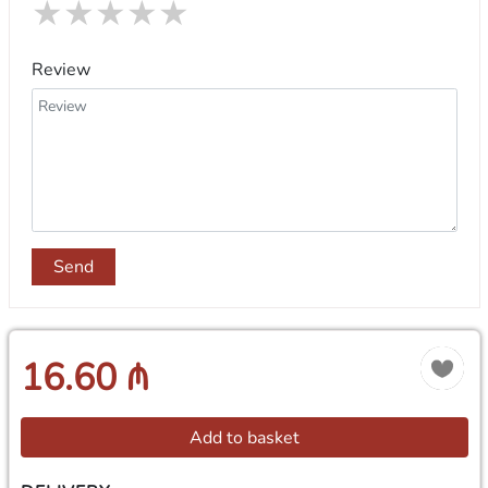
★
★
★
★
★
Review
Send
16.60 ₼
Add to basket