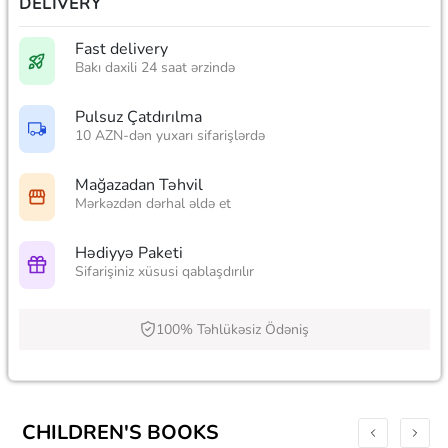
DELIVERY
Fast delivery
Bakı daxili 24 saat ərzində
Pulsuz Çatdırılma
10 AZN-dən yuxarı sifarişlərdə
Mağazadan Təhvil
Mərkəzdən dərhal əldə et
Hədiyyə Paketi
Sifarişiniz xüsusi qablaşdırılır
100% Təhlükəsiz Ödəniş
CHILDREN'S BOOKS