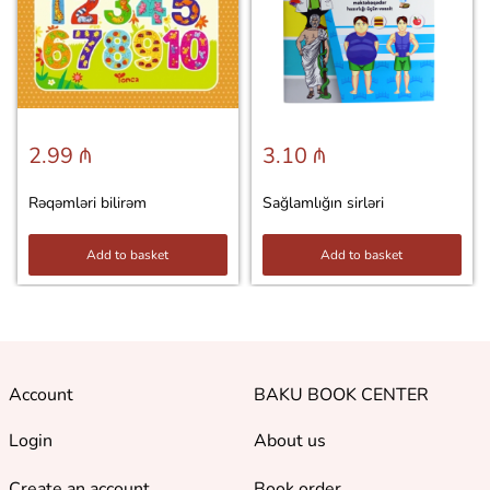
2.99 ₼
3.10 ₼
Rəqəmləri bilirəm
Sağlamlığın sirləri
Add to basket
Add to basket
Account
BAKU BOOK CENTER
Login
About us
Create an account
Book order