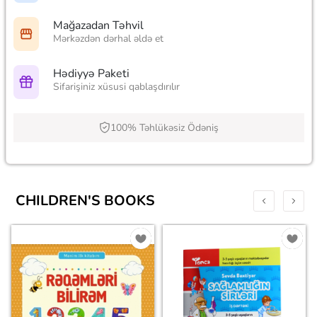
Mağazadan Təhvil
Mərkəzdən dərhal əldə et
Hədiyyə Paketi
Sifarişiniz xüsusi qablaşdırılır
100% Təhlükəsiz Ödəniş
CHILDREN'S BOOKS