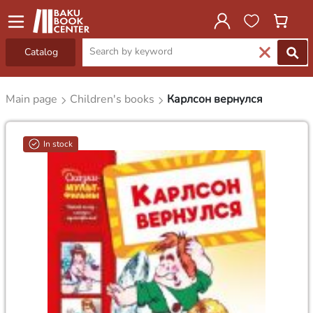
Catalog
Main page
Children's books
Карлсон вернулся
In stock