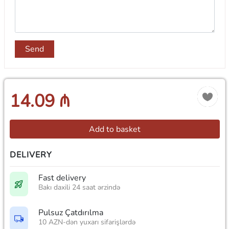
Send
14.09 ₼
Add to basket
DELIVERY
Fast delivery
Bakı daxili 24 saat ərzində
Pulsuz Çatdırılma
10 AZN-dən yuxarı sifarişlərdə