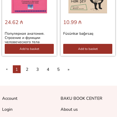
24.62 ₼
10.99 ₼
Популярная анатомия.
Füsünkar bağırsaq
Строение и функции
человеческого тела
Add to basket
Add to basket
«
1
2
3
4
5
»
Account
BAKU BOOK CENTER
Login
About us