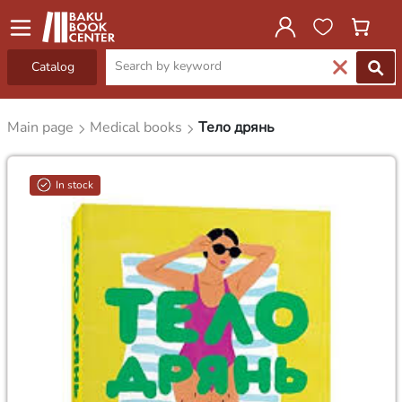
Catalog
Main page
Medical books
Тело дрянь
In stock