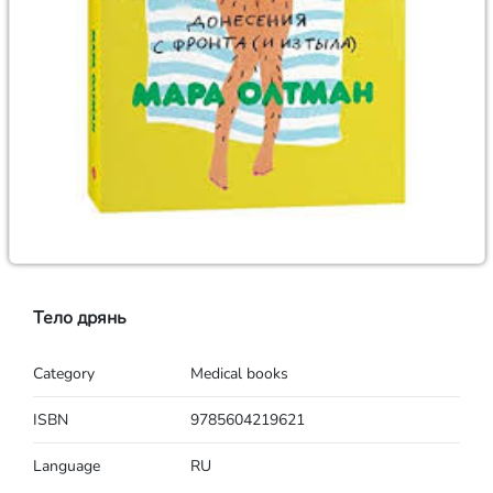
Тело дрянь
Category
Medical books
ISBN
9785604219621
Language
RU