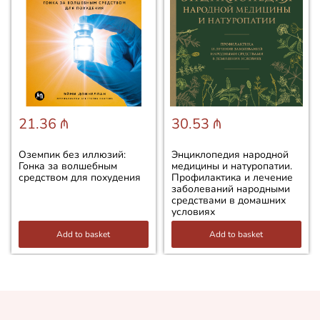
21.36 ₼
30.53 ₼
Оземпик без иллюзий:
Энциклопедия народной
Гонка за волшебным
медицины и натуропатии.
средством для похудения
Профилактика и лечение
заболеваний народными
средствами в домашних
условиях
Add to basket
Add to basket