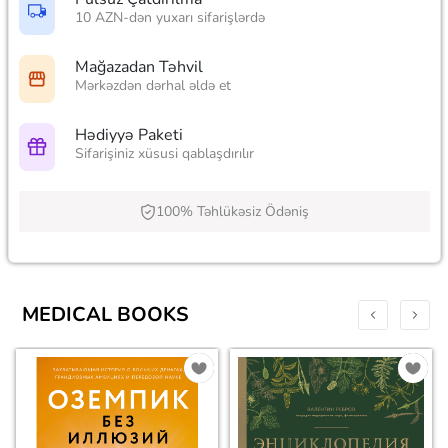
10 AZN-dən yuxarı sifarişlərdə
Mağazadan Təhvil
Mərkəzdən dərhal əldə et
Hədiyyə Paketi
Sifarişiniz xüsusi qablaşdırılır
100% Təhlükəsiz Ödəniş
MEDICAL BOOKS