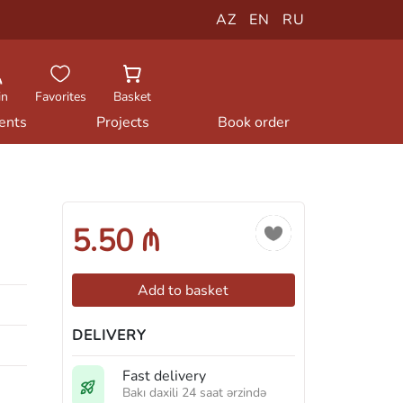
AZ
EN
RU
in
Favorites
Basket
ents
Projects
Book order
5.50 ₼
Add to basket
DELIVERY
Fast delivery
Bakı daxili 24 saat ərzində