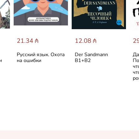
21.34 ₼
12.08 ₼
29
Русский язык. Охота
Der Sandmann
Да
и
на ошибки
В1+В2
По
чт
чт
ро