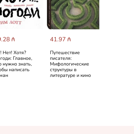
.28 ₼
41.97 ₼
14.24 ₼
! Нет! Хотя?
Путешествие
Турецкий за
годи: Главное,
писателя:
кофе. Учи, к
о нужно знать,
Мифологические
удобно тебе
обы написать
структуры в
ман
литературе и кино