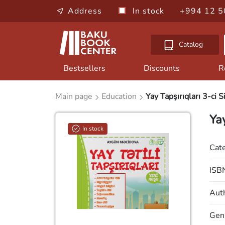
Address
In stock
+994 12 5
Catalog
Bestsellers
Discounts
R
Main page
Education
Yay Tapşırıqları 3-ci Si
Yay
In stock
Cat
ISB
Aut
Gen