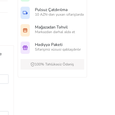
Pulsuz Çatdırılma
10 AZN-dən yuxarı sifarişlərdə
Mağazadan Təhvil
Mərkəzdən dərhal əldə et
Hədiyyə Paketi
Sifarişiniz xüsusi qablaşdırılır
e
100% Təhlükəsiz Ödəniş