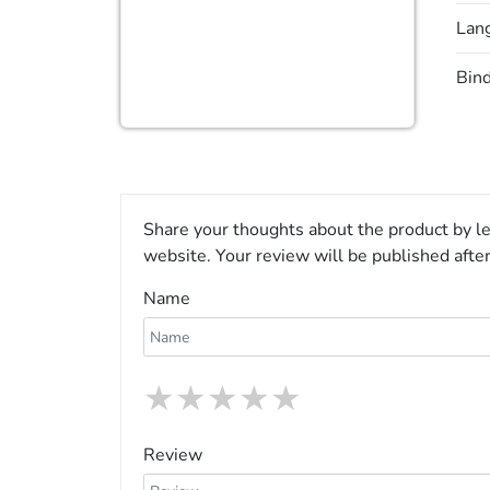
Lan
Bin
Share your thoughts about the product by le
website. Your review will be published afte
Name
★
★
★
★
★
Review