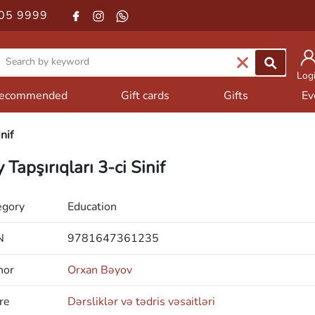
05 9999
Log
ecommended
Gift cards
Gifts
Ev
nif
 Tapşırıqları 3-ci Sinif
egory
Education
N
9781647361235
hor
Orxan Bəyov
re
Dərsliklər və tədris vəsaitləri