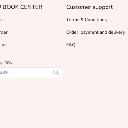
 BOOK CENTER
Customer support
us
Terms & Conditions
rder
Order, payment and delivery
 us
FAQ
by ISBN