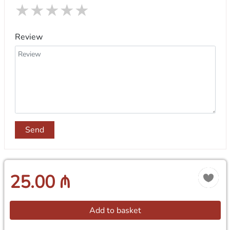
★
★
★
★
★
Review
Send
25.00 ₼
Add to basket