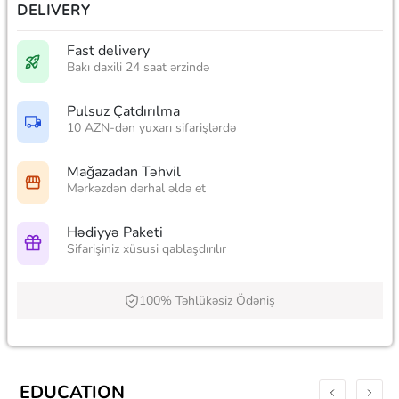
DELIVERY
Fast delivery
Bakı daxili 24 saat ərzində
Pulsuz Çatdırılma
10 AZN-dən yuxarı sifarişlərdə
Mağazadan Təhvil
Mərkəzdən dərhal əldə et
Hədiyyə Paketi
Sifarişiniz xüsusi qablaşdırılır
100% Təhlükəsiz Ödəniş
EDUCATION