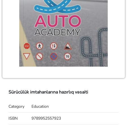
Sürücülük imtahanlarına hazırlıq vəsaiti
Category
Education
ISBN
9789952557923