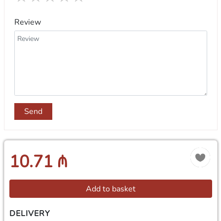
Review
Send
10.71 ₼
Add to basket
DELIVERY