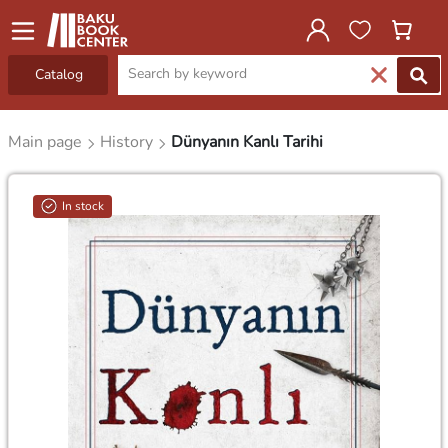
Catalog
Main page
History
Dünyanın Kanlı Tarihi
In stock