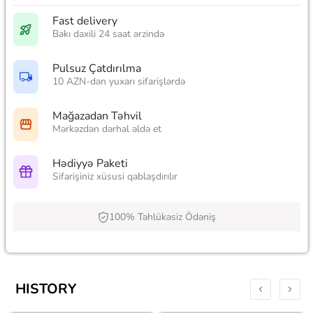
Fast delivery
Bakı daxili 24 saat ərzində
Pulsuz Çatdırılma
10 AZN-dən yuxarı sifarişlərdə
Mağazadan Təhvil
Mərkəzdən dərhal əldə et
Hədiyyə Paketi
Sifarişiniz xüsusi qablaşdırılır
100% Təhlükəsiz Ödəniş
HISTORY