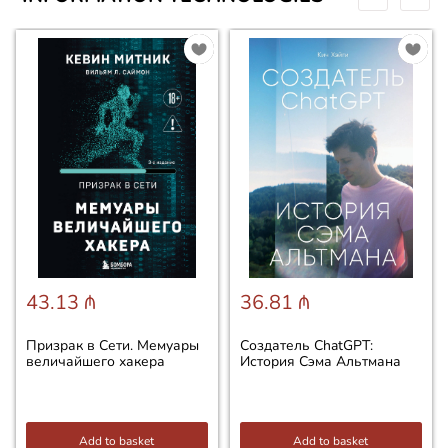
43.13 ₼
36.81 ₼
Призрак в Сети. Мемуары
Создатель ChatGPT:
величайшего хакера
История Сэма Альтмана
Add to basket
Add to basket