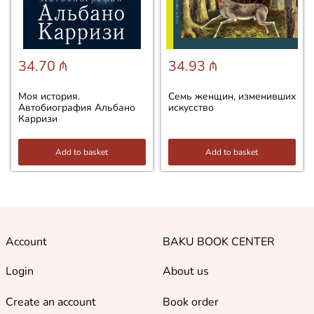
34.70 ₼
34.93 ₼
Моя история.
Семь женщин, изменивших
Автобиография Альбано
искусство
Карризи
Add to basket
Add to basket
Account
BAKU BOOK CENTER
Login
About us
Create an account
Book order