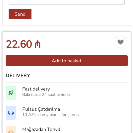
Send
22.60 ₼
Add to basket
DELIVERY
Fast delivery
Bakı daxili 24 saat ərzində
Pulsuz Çatdırılma
10 AZN-dən yuxarı sifarişlərdə
Mağazadan Təhvil