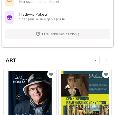
Mərkəzdən dərhal əldə et
Hədiyyə Paketi
Sifarişiniz xüsusi qablaşdırılır
100% Təhlükəsiz Ödəniş
ART