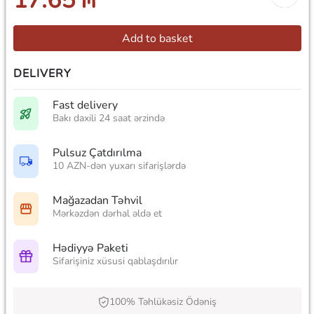
17.65 ₼
Add to basket
DELIVERY
Fast delivery
Bakı daxili 24 saat ərzində
Pulsuz Çatdırılma
10 AZN-dən yuxarı sifarişlərdə
Mağazadan Təhvil
Mərkəzdən dərhal əldə et
Hədiyyə Paketi
Sifarişiniz xüsusi qablaşdırılır
100% Təhlükəsiz Ödəniş