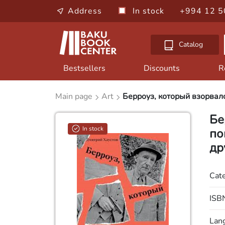
Address
In stock
+994 12 5
Catalog
Bestsellers
Discounts
R
Main page
Art
Берроуз, который взорвалс
Бе
In stock
по
др
Cat
ISB
Lan