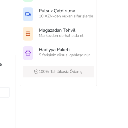
Pulsuz Çatdırılma
10 AZN-dən yuxarı sifarişlərdə
Mağazadan Təhvil
Mərkəzdən dərhal əldə et
Hədiyyə Paketi
Sifarişiniz xüsusi qablaşdırılır
e
100% Təhlükəsiz Ödəniş