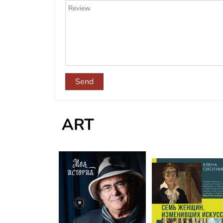
Send
ART