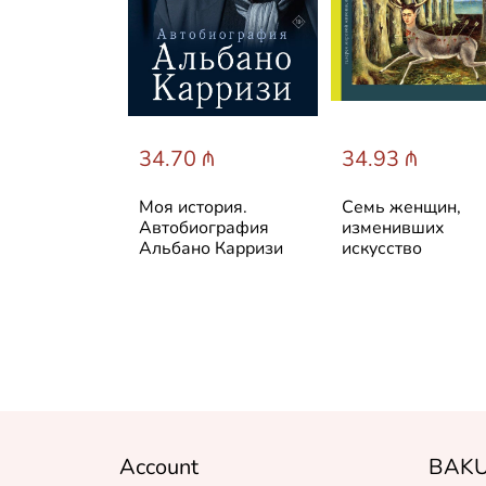
 ₼
34.70 ₼
34.93 ₼
опедия
Моя история.
Семь женщин,
ыслия:
Автобиография
изменивших
искусство не
Альбано Карризи
искусство
ать жизнь
з
Account
BAKU