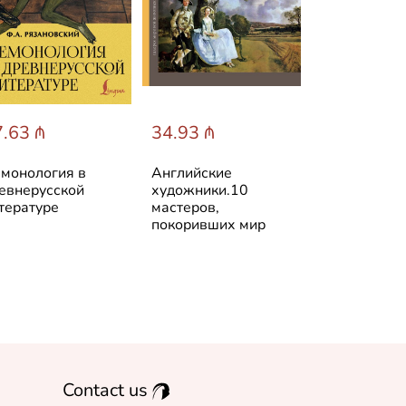
.63 ₼
34.93 ₼
26.21 ₼
монология в
Английские
Васнецов
евнерусской
художники.10
тературе
мастеров,
покоривших мир
Contact us