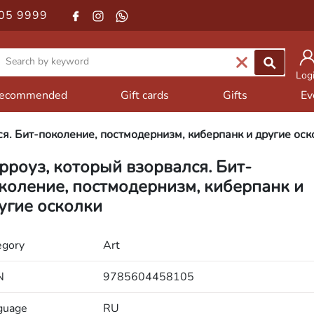
05 9999
Log
ecommended
Gift cards
Gifts
Ev
я. Бит-поколение, постмодернизм, киберпанк и другие оск
рроуз, который взорвался. Бит-
коление, постмодернизм, киберпанк и
угие осколки
egory
Art
N
9785604458105
guage
RU