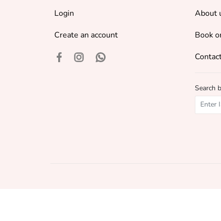
Login
About 
Create an account
Book o
Contact
Search 
©
2018 - 2026 Baku Book Center. All rights reserved