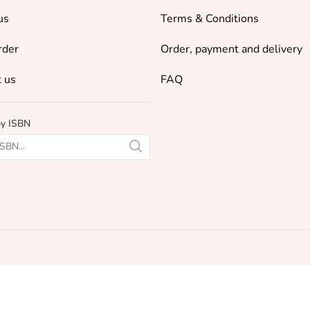
us
Terms & Conditions
rder
Order, payment and delivery
 us
FAQ
by ISBN