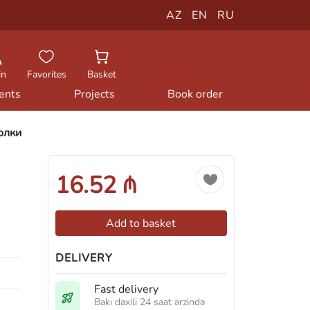
AZ
EN
RU
in
Favorites
Basket
ents
Projects
Book order
олки
16.52 ₼
Add to basket
DELIVERY
Fast delivery
Bakı daxili 24 saat ərzində