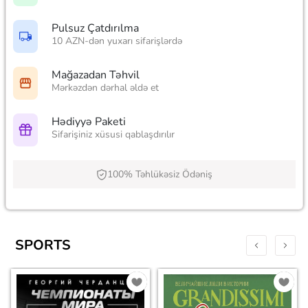
Pulsuz Çatdırılma
10 AZN-dən yuxarı sifarişlərdə
Mağazadan Təhvil
Mərkəzdən dərhal əldə et
Hədiyyə Paketi
Sifarişiniz xüsusi qablaşdırılır
100% Təhlükəsiz Ödəniş
SPORTS