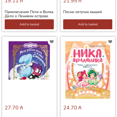
19.11 ₼
21.95 ₼
Приключения Пети и Волка.
Песни летучих мышей
Дело о Ленивом острове
Add to basket
Add to basket
27.70 ₼
24.70 ₼