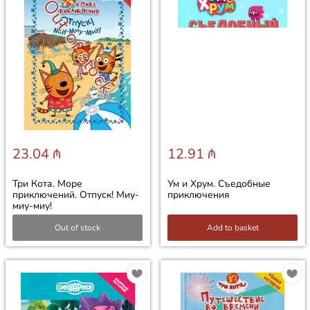
Out of stock
23.04 ₼
12.91 ₼
Три Кота. Море
Ум и Хрум. Съедобные
приключений. Отпуск! Миу-
приключения
миу-миу!
Out of stock
Add to basket