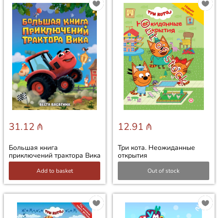
Out of stock
31.12 ₼
12.91 ₼
Большая книга
Три кота. Неожиданные
приключений трактора Вика
открытия
Add to basket
Out of stock