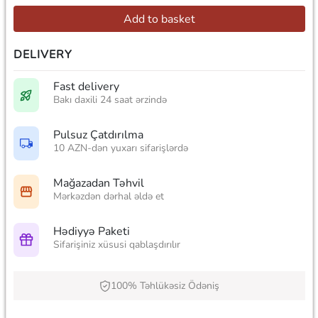
Add to basket
DELIVERY
Fast delivery
Bakı daxili 24 saat ərzində
Pulsuz Çatdırılma
10 AZN-dən yuxarı sifarişlərdə
Mağazadan Təhvil
Mərkəzdən dərhal əldə et
Hədiyyə Paketi
Sifarişiniz xüsusi qablaşdırılır
100% Təhlükəsiz Ödəniş