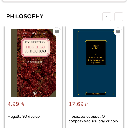
PHILOSOPHY
4.99 ₼
17.69 ₼
Hegellə 90 dəqiqə
Поющее сердце. О
сопротивлении злу силою