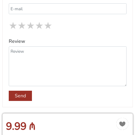
★
★
★
★
★
Review
Send
9.99 ₼