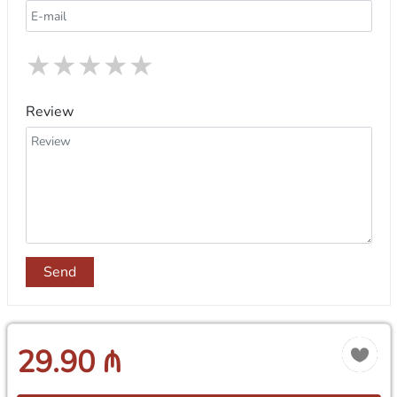
★
★
★
★
★
Review
Send
29.90 ₼