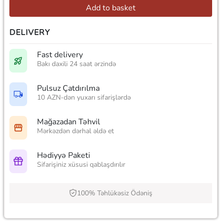
Add to basket
DELIVERY
Fast delivery
Bakı daxili 24 saat ərzində
Pulsuz Çatdırılma
10 AZN-dən yuxarı sifarişlərdə
Mağazadan Təhvil
Mərkəzdən dərhal əldə et
Hədiyyə Paketi
Sifarişiniz xüsusi qablaşdırılır
100% Təhlükəsiz Ödəniş