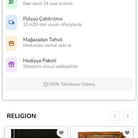
Bakı daxili 24 saat ərzində
Pulsuz Çatdırılma
10 AZN-dən yuxarı sifarişlərdə
Mağazadan Təhvil
Mərkəzdən dərhal əldə et
Hədiyyə Paketi
Sifarişiniz xüsusi qablaşdırılır
100% Təhlükəsiz Ödəniş
RELIGION