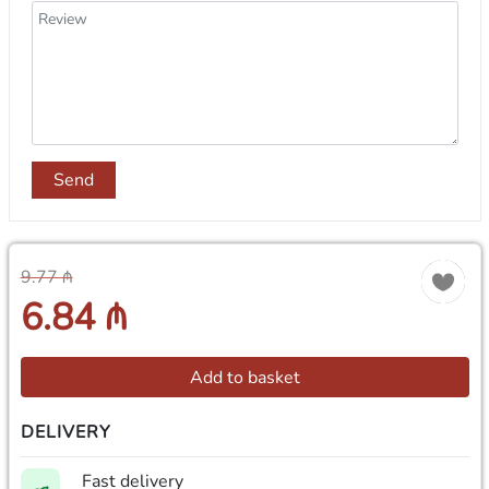
Send
9.77 ₼
6.84 ₼
Add to basket
DELIVERY
Fast delivery