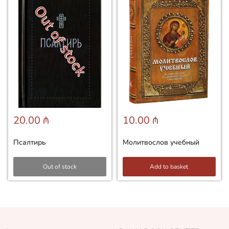
Out of stock
20.00 ₼
10.00 ₼
Псалтирь
Молитвослов учебный
Out of stock
Add to basket