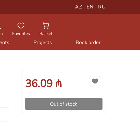
AZ
EN
RU
in
Favorites
Basket
ents
Projects
Book order
36.09 ₼
Out of stock