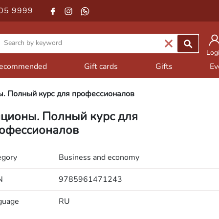
05 9999
Log
ecommended
Gift cards
Gifts
Ev
. Полный курс для профессионалов
ционы. Полный курс для
офессионалов
egory
Business and economy
N
9785961471243
guage
RU