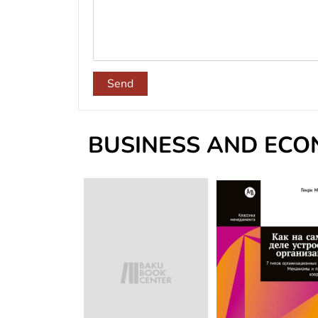
Send
BUSINESS AND EC
of stock