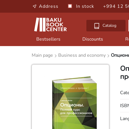
Address
In stock
+994 12 5
Catalog
Bestsellers
Discounts
R
Main page
Business and economy
Опционы
Оп
пр
Cat
ISB
Lan