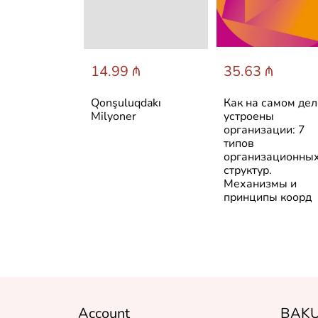
 ₼
14.99 ₼
35.63 ₼
es of Wealth
Qonşuluqdakı
Как на самом дел
Milyoner
устроены
организации: 7
типов
организационны
структур.
Механизмы и
принципы коорд
Account
BAKU