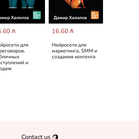
.60 ₼
16.60 ₼
19.77 ₼
йросети для
Нейросети для
Деньги дел
реговоров,
маркетинга, SMM и
деньги: От 
бличных
создания контента
до финансо
ступлений и
свободы
одаж
Contact us