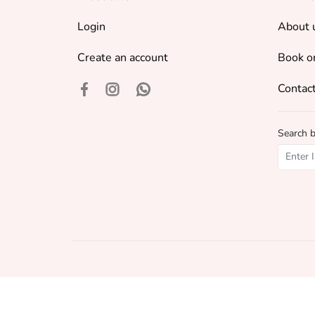
Login
About 
Create an account
Book o
Contact
Search 
©
2018 - 2026 Baku Book Center. All rights reserved