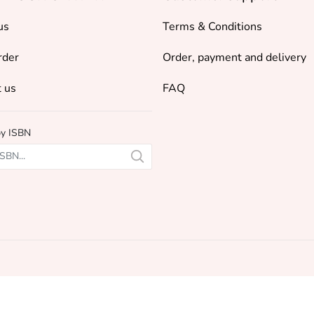
us
Terms & Conditions
rder
Order, payment and delivery
 us
FAQ
by ISBN