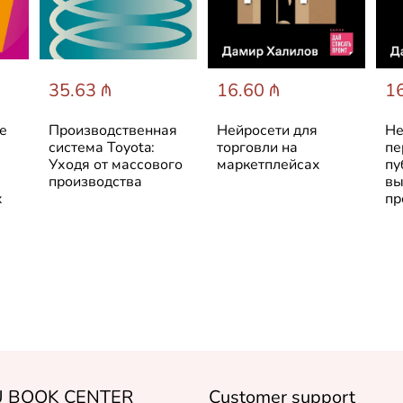
35.63 ₼
16.60 ₼
16
е
Производственная
Нейросети для
Не
система Toyota:
торговли на
пе
Уходя от массового
маркетплейсах
пу
производства
вы
х
пр
 BOOK CENTER
Customer support