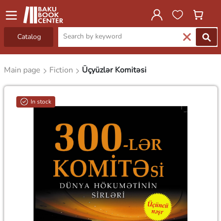
Catalog
Main page
Fiction
Üçyüzlər Komitəsi
In stock