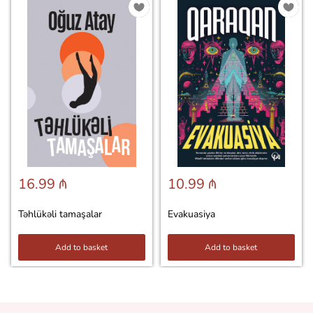
16.99 ₼
10.99 ₼
Təhlükəli tamaşalar
Evakuasiya
Add to basket
Add to basket