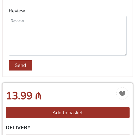
Review
Send
13.99 ₼
Add to basket
DELIVERY