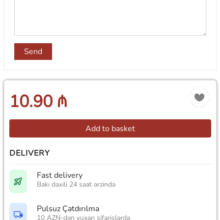
Send
10.90 ₼
Add to basket
DELIVERY
Fast delivery
Bakı daxili 24 saat ərzində
Pulsuz Çatdırılma
10 AZN-dən yuxarı sifarişlərdə