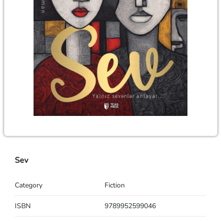
Sev
Category
Fiction
ISBN
9789952599046