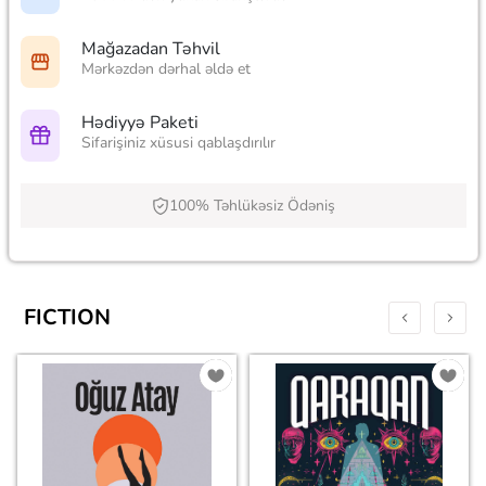
Mağazadan Təhvil
Mərkəzdən dərhal əldə et
Hədiyyə Paketi
Sifarişiniz xüsusi qablaşdırılır
100% Təhlükəsiz Ödəniş
FICTION