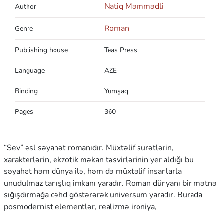
Natiq Məmmədli
Author
Roman
Genre
Publishing house
Teas Press
Language
AZE
Binding
Yumşaq
Pages
360
“Sev” əsl səyahət romanıdır. Müxtəlif surətlərin,
xarakterlərin, ekzotik məkan təsvirlərinin yer aldığı bu
səyahət həm dünya ilə, həm də müxtəlif insanlarla
unudulmaz tanışlıq imkanı yaradır. Roman dünyanı bir mətnə
sığışdırmağa cəhd göstərərək universum yaradır. Burada
posmodernist elementlər, realizmə ironiya,