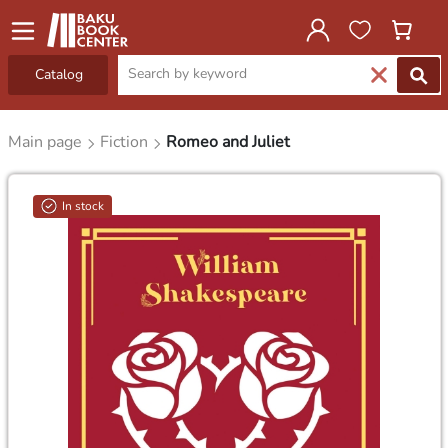
Catalog
Main page
Fiction
Romeo and Juliet
In stock