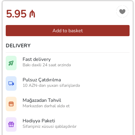
5.95 ₼
Add to basket
DELIVERY
Fast delivery
Bakı daxili 24 saat ərzində
Pulsuz Çatdırılma
10 AZN-dən yuxarı sifarişlərdə
Mağazadan Təhvil
Mərkəzdən dərhal əldə et
Hədiyyə Paketi
Sifarişiniz xüsusi qablaşdırılır