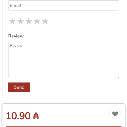
★
★
★
★
★
Review
Send
10.90 ₼