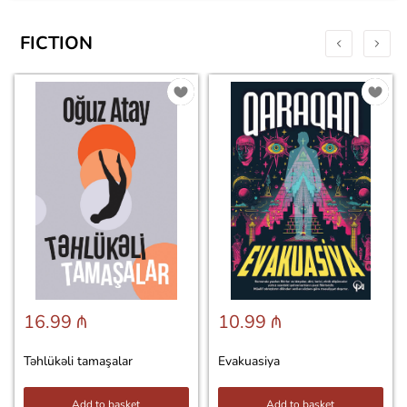
FICTION
16.99 ₼
10.99 ₼
Təhlükəli tamaşalar
Evakuasiya
Add to basket
Add to basket