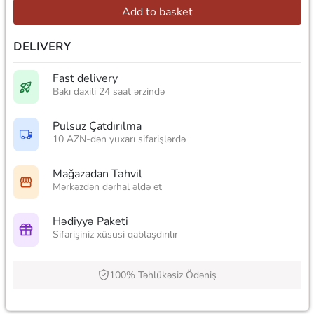
Add to basket
DELIVERY
Fast delivery
Bakı daxili 24 saat ərzində
Pulsuz Çatdırılma
10 AZN-dən yuxarı sifarişlərdə
Mağazadan Təhvil
Mərkəzdən dərhal əldə et
Hədiyyə Paketi
Sifarişiniz xüsusi qablaşdırılır
100% Təhlükəsiz Ödəniş