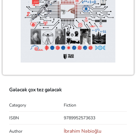
Gələcək çox tez gələcək
Category
Fiction
ISBN
9789952573633
İbrahim Nəbioğlu
Author