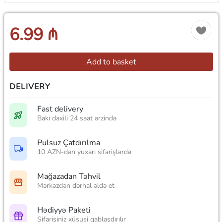
6.99 ₼
Add to basket
DELIVERY
Fast delivery
Bakı daxili 24 saat ərzində
Pulsuz Çatdırılma
10 AZN-dən yuxarı sifarişlərdə
Mağazadan Təhvil
Mərkəzdən dərhal əldə et
Hədiyyə Paketi
Sifarişiniz xüsusi qablaşdırılır