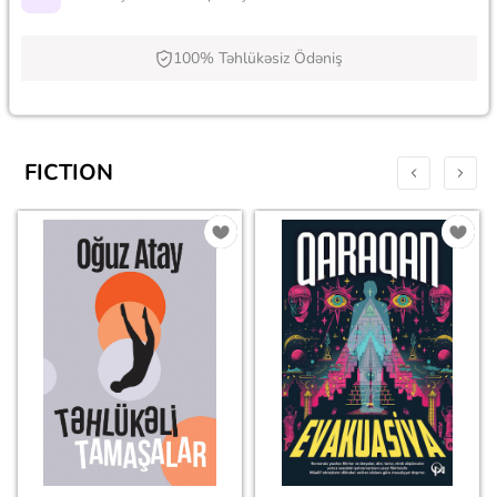
100% Təhlükəsiz Ödəniş
FICTION