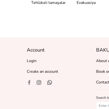
аренина
Təhlükəli tamaşalar
Evakuasiya
Account
BAKU
Login
About 
Create an account
Book o
Contact
Search 