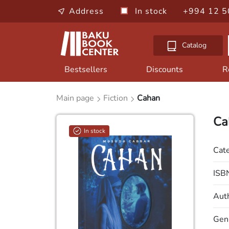
Address
In stock
+994 12 5
Catalog
Bestsellers
Discounts
R
Main page
Fiction
Cahan
Ca
In stock
Cat
ISB
Aut
Gen