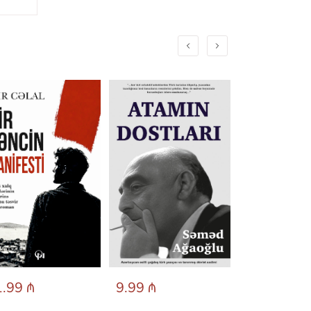
.99 ₼
9.99 ₼
6.95 ₼