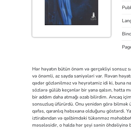
Publ
Lan
Bin
Pag
Hər həyatın bütün önəm və gerçəkliyi sonsuz say
və önəmli, az sayda saniyələri var. Rəvan həya
qədər gözlənilməz və heyrətamiz idi ki, buna nə
sözlərə gülüb keçənlər bir yana qalsın, hətta mə
bir addım daha atmağı əzab bilirdim. Ancaq içi
sonsuzluq üfürürdü. Onu yenidən görə bilmək ü
qəfəs, qaranlıq həbsxana olduğunu göstərdi. Y
iztirabından və qəlbimdəki tükənməz məhəbbət
məsələsidir, o halda hər şeyi sənin öhdəliyinə