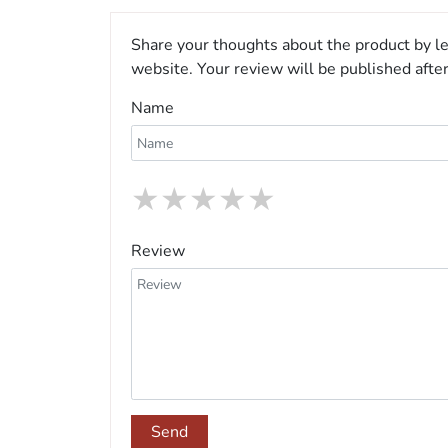
Share your thoughts about the product by le
website. Your review will be published afte
Name
★
★
★
★
★
Review
Send