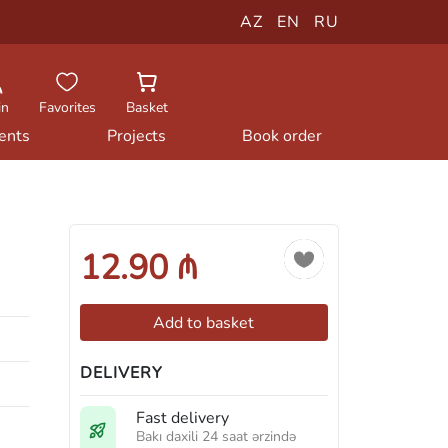
AZ
EN
RU
in
Favorites
Basket
ents
Projects
Book order
12.90 ₼
Add to basket
DELIVERY
Fast delivery
Bakı daxili 24 saat ərzində