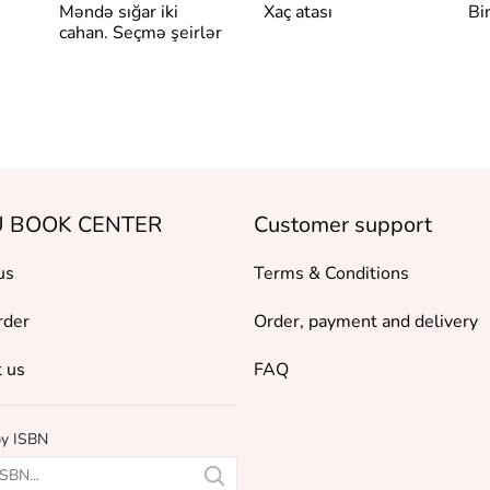
Məndə sığar iki
Xaç atası
Bi
cahan. Seçmə şeirlər
 BOOK CENTER
Customer support
us
Terms & Conditions
rder
Order, payment and delivery
 us
FAQ
by ISBN