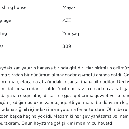
ishing house
Mayak
guage
AZE
ding
Yumşaq
es
309
dakı saniyələrin hansısa birində gizlidir. Hər birimizin özümü
tıma sıradan bir günümün almaz qədər qiymətli anında gəldi. Gəl
inki mən, eləcə də ətrafımdakı insanlar inana bilmədilər. Dedi
ni dəli hesab edənlər oldu. Yıxılmaq bəzən o qədər cazibəli gəli
mdə yanan eşqin atəşi dizlərimə güc, qollarıma qüvvət verib ru
çün çıxdığım bu uzun və məşəqqətli yol mənə bu dünyanın kiçi
aradana sığınıb içimdəki imanı yoluma fənər tutdum. Əlimdə r
dən başqa heç nə yox idi. Madam ki hər şey yanılsama və inam
 buraxıram. Onun həyatıma gəlişi kimi mənim bu həyatd