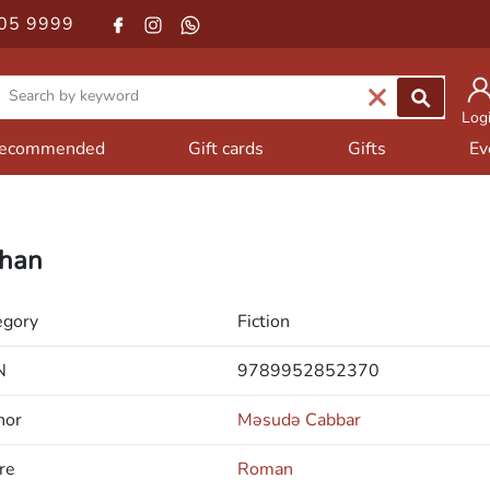
05 9999
Log
ecommended
Gift cards
Gifts
Ev
han
egory
Fiction
N
9789952852370
hor
Məsudə Cabbar
re
Roman