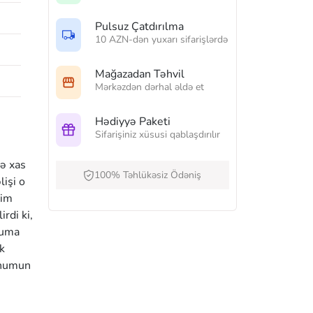
Pulsuz Çatdırılma
10 AZN-dən yuxarı sifarişlərdə
Mağazadan Təhvil
Mərkəzdən dərhal əldə et
Hədiyyə Paketi
Sifarişiniz xüsusi qablaşdırılır
zə xas
100% Təhlükəsiz Ödəniş
işi o
yim
rdi ki,
huma
k
uhumun