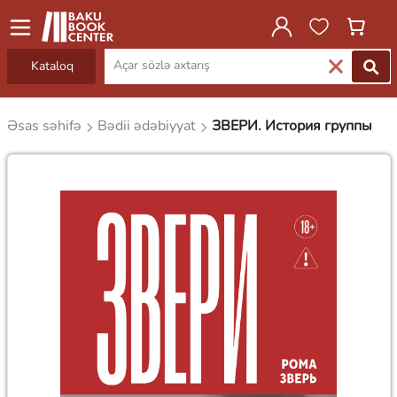
Kataloq
Əsas səhifə
Bədii ədəbiyyat
ЗВЕРИ. История группы