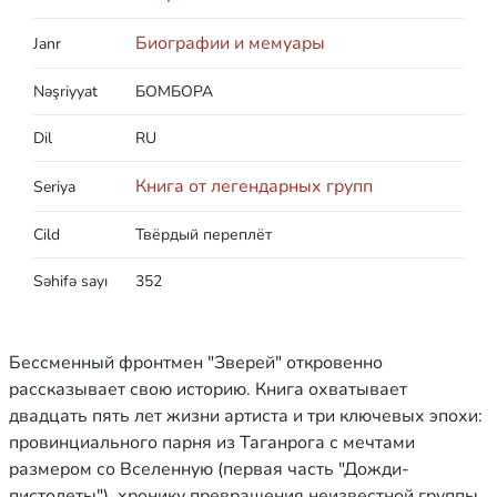
Биографии и мемуары
Janr
Nəşriyyat
БОМБОРА
Dil
RU
Книга от легендарных групп
Seriya
Cild
Твёрдый переплёт
Səhifə sayı
352
Бессменный фронтмен "Зверей" откровенно
рассказывает свою историю. Книга охватывает
двадцать пять лет жизни артиста и три ключевых эпохи:
провинциального парня из Таганрога с мечтами
размером со Вселенную (первая часть "Дожди-
пистолеты"), хронику превращения неизвестной группы