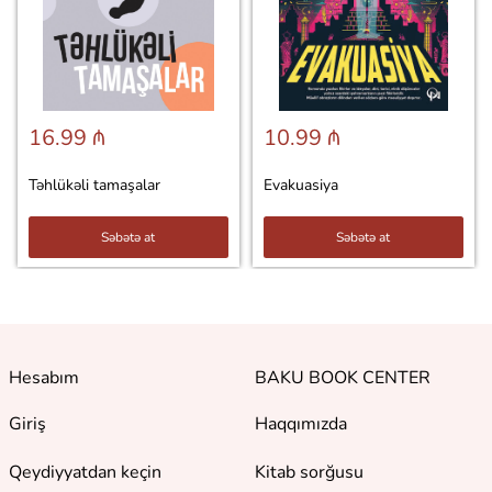
16.99 ₼
10.99 ₼
Təhlükəli tamaşalar
Evakuasiya
Səbətə at
Səbətə at
Hesabım
BAKU BOOK CENTER
Giriş
Haqqımızda
Qeydiyyatdan keçin
Kitab sorğusu