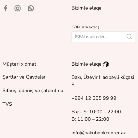
Bizimlə əlaqə
İSBN üzrə axtarış
Müştəri xidməti
Bizimlə əlaqə
Şərtlər və Qaydalar
Bakı, Üzeyir Hacıbəyli küçəsi
5
Sifariş, ödəniş və çatdırılma
+994 12 505 99 99
TVS
B.e - Ş: 10:00 – 22:00
B: 11:00 – 22:00
info@bakubookcenter.az