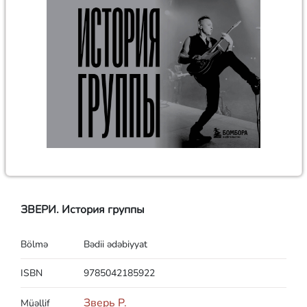
ЗВЕРИ. История группы
Bölmə
Bədii ədəbiyyat
ISBN
9785042185922
Зверь Р.
Müəllif