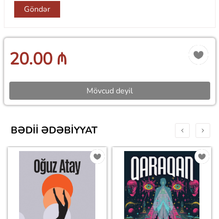
Göndər
20.00 ₼
Mövcud deyil
BƏDII ƏDƏBIYYAT