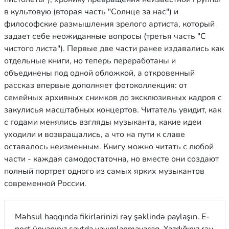
в культовую (вторая часть "Солнце за нас") и
философские размышления зрелого артиста, который
задает себе неожиданные вопросы (третья часть "С
чистого листа"). Первые две части ранее издавались как
отдельные книги, но теперь переработаны и
объединены под одной обложкой, а откровенный
рассказ впервые дополняет фотоколлекция: от
семейных архивных снимков до эксклюзивных кадров с
закулисья масштабных концертов. Читатель увидит, как
с годами менялись взгляды музыканта, какие идеи
уходили и возвращались, а что на пути к славе
оставалось неизменным. Книгу можно читать с любой
части - каждая самодостаточна, но вместе они создают
полный портрет одного из самых ярких музыкантов
современной России.
Məhsul haqqında fikirlərinizi rəy şəklində paylaşın. E-
poçt ünvanınız saytda yayımlanmayacaq. Yazdığınız rəy