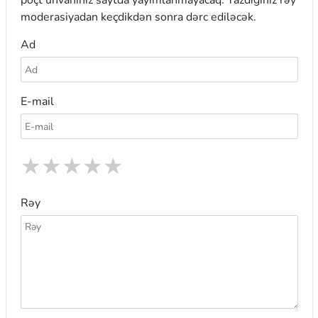
moderasiyadan keçdikdən sonra dərc ediləcək.
Ad
E-mail
★
★
★
★
★
Rəy