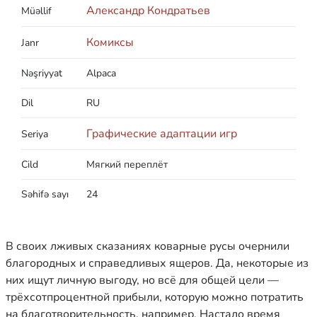
Александр Кондратьев
Müəllif
Комиксы
Janr
Nəşriyyat
Alpaca
Dil
RU
Графические адаптации игр
Seriya
Cild
Мягкий переплёт
Səhifə sayı
24
В своих лживых сказаниях коварные русы очернили
благородных и справедливых ящеров. Да, некоторые из
них ищут личную выгоду, но всё для общей цели —
трёхсотпроцентной прибыли, которую можно потратить
на благотворительность, например. Настало время