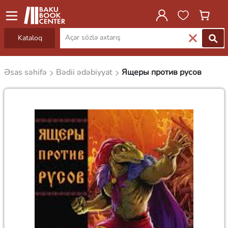
Kataloq
Əsas səhifə
Bədii ədəbiyyat
Ящеры против русов