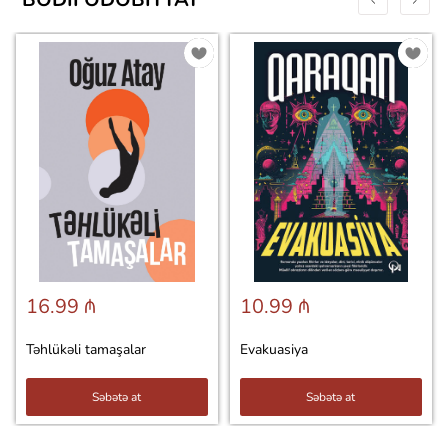
16.99 ₼
10.99 ₼
Təhlükəli tamaşalar
Evakuasiya
Səbətə at
Səbətə at