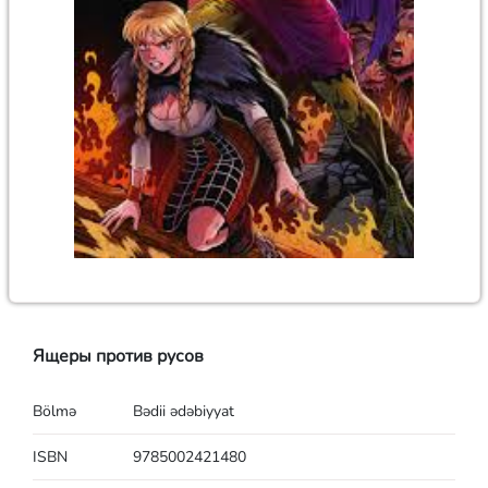
Ящеры против русов
Bölmə
Bədii ədəbiyyat
ISBN
9785002421480