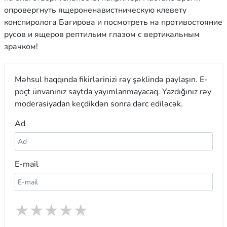
опровергнуть ящероненавистническую клевету
конспиролога Багирова и посмотреть на противостояние
русов и ящеров рептильим глазом с вертикальным
зрачком!
Məhsul haqqında fikirlərinizi rəy şəklində paylaşın. E-
poçt ünvanınız saytda yayımlanmayacaq. Yazdığınız rəy
moderasiyadan keçdikdən sonra dərc ediləcək.
Ad
E-mail
★
★
★
★
★