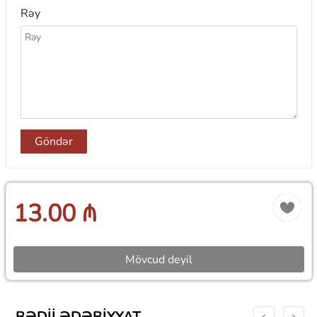
Rəy
Göndər
13.00 ₼
Mövcud deyil
BƏDII ƏDƏBIYYAT