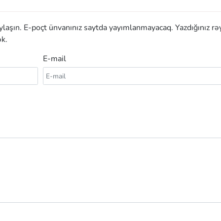
aylaşın. E-poçt ünvanınız saytda yayımlanmayacaq. Yazdığınız rə
k.
E-mail