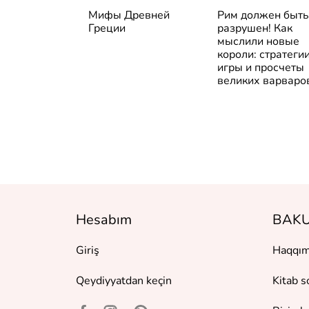
йшая
Мифы Древней
Рим должен быть
я Франции
Греции
разрушен! Как
мыслили новые
короли: стратегии
игры и просчеты
великих варваро
Hesabım
BAKU
Giriş
Haqqım
Qeydiyyatdan keçin
Kitab s