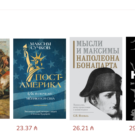
23.37 ₼
26.21 ₼
29