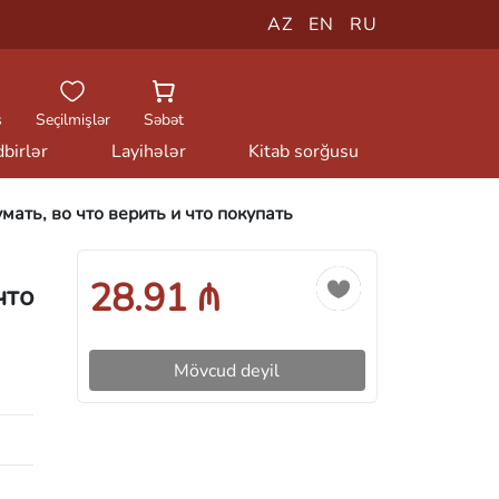
AZ
EN
RU
ş
Seçilmişlər
Səbət
birlər
Layihələr
Kitab sorğusu
ать, во что верить и что покупать
28.91 ₼
что
Mövcud deyil