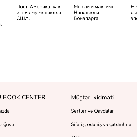
Пост-Америка: как
Мысли и максимы
Не
и почему меняются
Наполеона
ск
США.
Бонапарта
эп
,
в
 BOOK CENTER
Müştəri xidməti
ızda
Şərtlər və Qaydalar
orğusu
Sifariş, ödəniş və çatdırılma