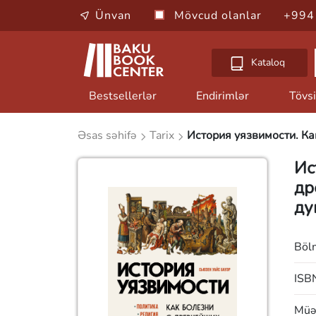
Ünvan
Mövcud olanlar
+994
Kataloq
Bestsellerlər
Endirimlər
Tövsi
Əsas səhifə
Tarix
История уязвимости. Ка
Ис
др
ду
Böl
ISB
Müəl