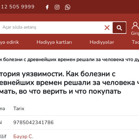
 12 505 9999
Giri
yə edirik
Hədiyyə kartları
Hədiyyələr
Təd
к болезни с древнейших времен решали за человека что дум
тория уязвимости. Как болезни с
евнейших времен решали за человека 
мать, во что верить и что покупать
mə
Tarix
N
9785042341786
lif
Бауэр С.