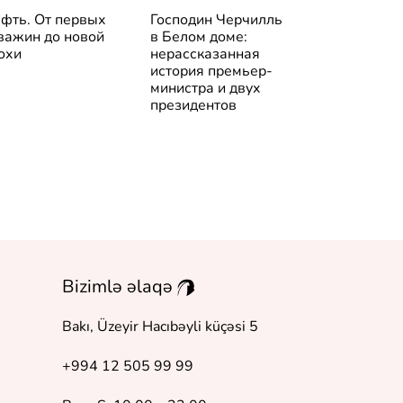
фть. От первых
Господин Черчилль
Венесуэла. 
важин до новой
в Белом доме:
история стр
охи
нерассказанная
история премьер-
министра и двух
президентов
Bizimlə əlaqə
Bakı, Üzeyir Hacıbəyli küçəsi 5
+994 12 505 99 99