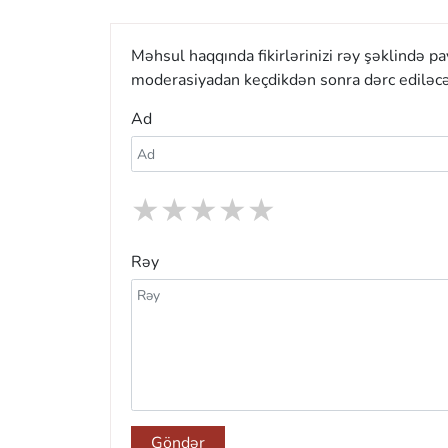
Məhsul haqqında fikirlərinizi rəy şəklində p
moderasiyadan keçdikdən sonra dərc ediləcə
Ad
★
★
★
★
★
Rəy
Göndər