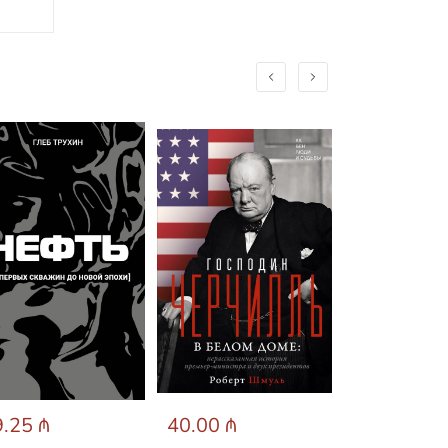
.25 ₼
40.00 ₼
31.89 ₼