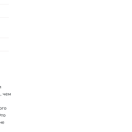
и
, чем
ого
Это
не