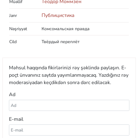
Теодор Моммзен
Müəllif
Публицистика
Janr
Nəşriyyat
Комсомальская правда
Cild
Твёрдый переплёт
Məhsul haqqında fikirlərinizi rəy şəklində paylaşın. E-
poçt ünvanınız saytda yayımlanmayacaq. Yazdığınız rəy
moderasiyadan keçdikdən sonra dərc ediləcək.
Ad
E-mail