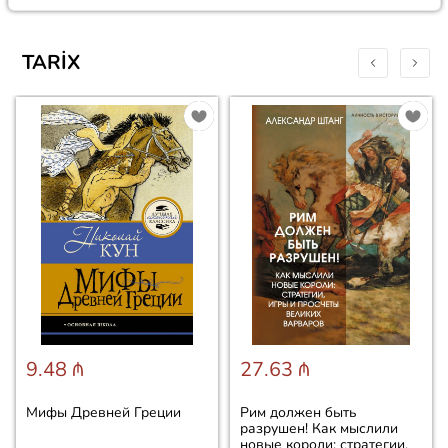
TARIX
9.48 ₼
27.63 ₼
Мифы Древней Греции
Рим должен быть
разрушен! Как мыслили
новые короли: стратегии,