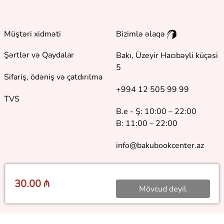
Müştəri xidməti
Bizimlə əlaqə
Şərtlər və Qaydalar
Bakı, Üzeyir Hacıbəyli küçəsi
5
Sifariş, ödəniş və çatdırılma
+994 12 505 99 99
TVS
B.e - Ş: 10:00 – 22:00
B: 11:00 – 22:00
info@bakubookcenter.az
30.00 ₼
Mövcud deyil