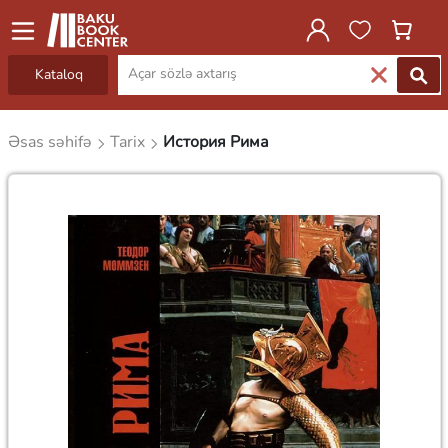
Kataloq
Əsas səhifə
Tarix
История Рима