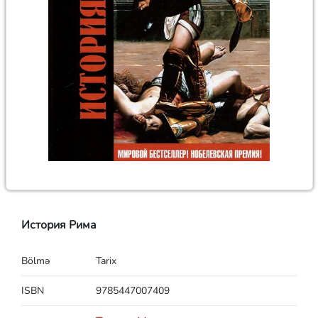
История Рима
Bölmə
Tarix
ISBN
9785447007409