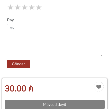
★
★
★
★
★
Rəy
Göndər
30.00 ₼
Mövcud deyil