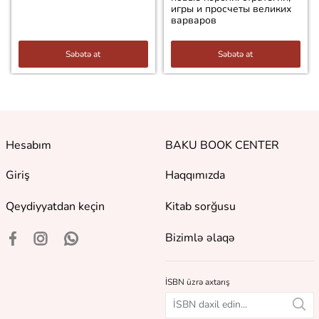
игры и просчеты великих
варваров
Səbətə at
Səbətə at
Hesabım
BAKU BOOK CENTER
Giriş
Haqqımızda
Qeydiyyatdan keçin
Kitab sorğusu
Bizimlə əlaqə
İSBN üzrə axtarış