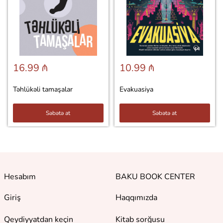
16.99 ₼
10.99 ₼
Təhlükəli tamaşalar
Evakuasiya
Səbətə at
Səbətə at
Hesabım
BAKU BOOK CENTER
Giriş
Haqqımızda
Qeydiyyatdan keçin
Kitab sorğusu