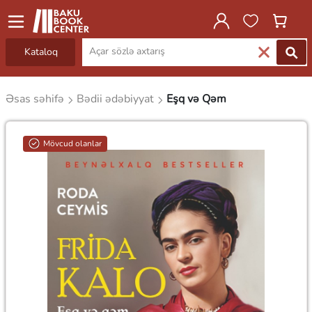
Kataloq
Əsas səhifə
Bədii ədəbiyyat
Eşq və Qəm
Mövcud olanlar