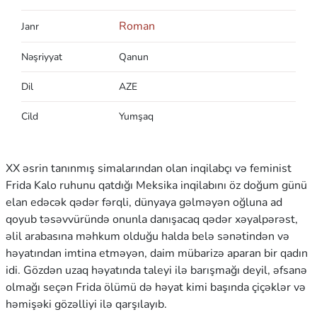
Roman
Janr
Nəşriyyat
Qanun
Dil
AZE
Cild
Yumşaq
XX əsrin tanınmış simalarından olan inqilabçı və feminist
Frida Kalo ruhunu qatdığı Meksika inqilabını öz doğum günü
elan edəcək qədər fərqli, dünyaya gəlməyən oğluna ad
qoyub təsəvvüründə onunla danışacaq qədər xəyalpərəst,
əlil arabasına məhkum olduğu halda belə sənətindən və
həyatından imtina etməyən, daim mübarizə aparan bir qadın
idi. Gözdən uzaq həyatında taleyi ilə barışmağı deyil, əfsanə
olmağı seçən Frida ölümü də həyat kimi başında çiçəklər və
həmişəki gözəlliyi ilə qarşılayıb.