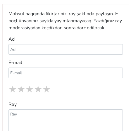
Məhsul haqqında fikirlərinizi rəy şəklində paylaşın. E-
poçt ünvanınız saytda yayımlanmayacaq. Yazdığınız rəy
moderasiyadan keçdikdən sonra dərc ediləcək.
Ad
E-mail
★
★
★
★
★
Rəy