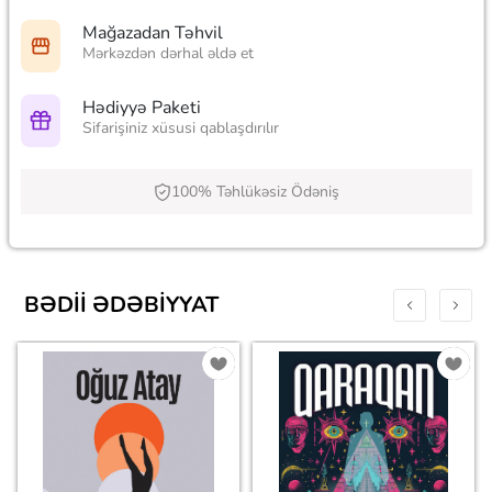
Mağazadan Təhvil
Mərkəzdən dərhal əldə et
Hədiyyə Paketi
Sifarişiniz xüsusi qablaşdırılır
100% Təhlükəsiz Ödəniş
BƏDII ƏDƏBIYYAT