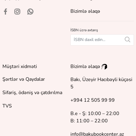
Bizimlə əlaqə
İSBN üzrə axtarış
Müştəri xidməti
Bizimlə əlaqə
Şərtlər və Qaydalar
Bakı, Üzeyir Hacıbəyli küçəsi
5
Sifariş, ödəniş və çatdırılma
+994 12 505 99 99
TVS
B.e - Ş: 10:00 – 22:00
B: 11:00 – 22:00
info@bakubookcenter.az