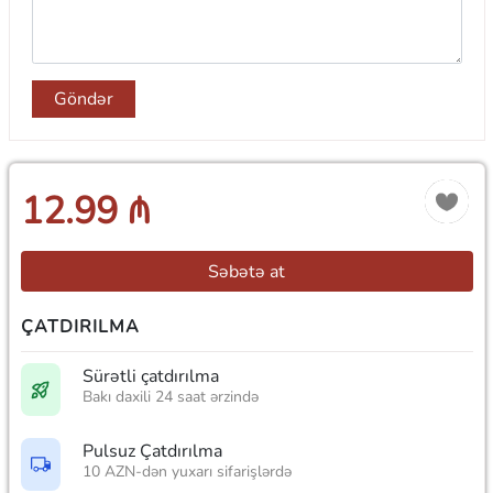
Göndər
12.99 ₼
Səbətə at
ÇATDIRILMA
Sürətli çatdırılma
Bakı daxili 24 saat ərzində
Pulsuz Çatdırılma
10 AZN-dən yuxarı sifarişlərdə