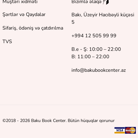
Müştəri xidməti
Bizimlə əlaqə
Şərtlər və Qaydalar
Bakı, Üzeyir Hacıbəyli küçəsi
5
Sifariş, ödəniş və çatdırılma
+994 12 505 99 99
TVS
B.e - Ş: 10:00 – 22:00
B: 11:00 – 22:00
info@bakubookcenter.az
©
2018 - 2026 Baku Book Center. Bütün hüquqlar qorunur