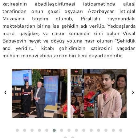
xatirəsinin əbədiləşdirilməsi istiqamətində ailəsi
tərəfindən onun şəxsi əşyaları Azərbaycan İstiqlal
Muzeyinə təqdim olunub, Pirallahı rayonundakı
məktəblərdən birinə isə şəhidin adı verilib. Yaddaşlarda
mərd, qayğıkeş və cəsur komandir kimi qalan Vüsal
Babayevin həyat və döyüş yoluna həsr olunan “Şəhidlik
and yeridir...” kitabı şəhidimizin xatirəsini yaşadan
mühüm mənəvi abidələrdən biri kimi dəyərləndirilir.
‹
›