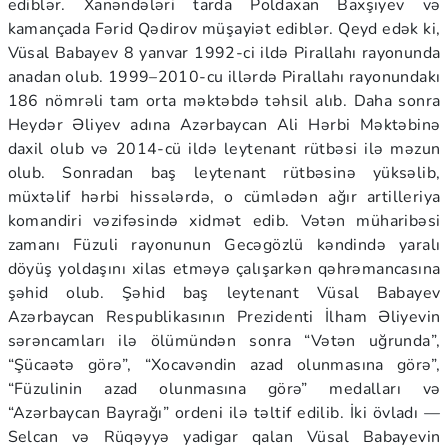
ediblər. Xanəndələri tarda Poldaxan Baxşıyev və
kamançada Fərid Qədirov müşayiət ediblər. Qeyd edək ki,
Vüsal Babayev 8 yanvar 1992-ci ildə Pirallahı rayonunda
anadan olub. 1999–2010-cu illərdə Pirallahı rayonundakı
186 nömrəli tam orta məktəbdə təhsil alıb. Daha sonra
Heydər Əliyev adına Azərbaycan Ali Hərbi Məktəbinə
daxil olub və 2014-cü ildə leytenant rütbəsi ilə məzun
olub. Sonradan baş leytenant rütbəsinə yüksəlib,
müxtəlif hərbi hissələrdə, o cümlədən ağır artilleriya
komandiri vəzifəsində xidmət edib. Vətən müharibəsi
zamanı Füzuli rayonunun Gecəgözlü kəndində yaralı
döyüş yoldaşını xilas etməyə çalışarkən qəhrəmancasına
şəhid olub. Şəhid baş leytenant Vüsal Babayev
Azərbaycan Respublikasının Prezidenti İlham Əliyevin
sərəncamları ilə ölümündən sonra “Vətən uğrunda”,
“Şücaətə görə”, “Xocavəndin azad olunmasına görə”,
“Füzulinin azad olunmasına görə” medalları və
“Azərbaycan Bayrağı” ordeni ilə təltif edilib. İki övladı —
Selcan və Rüqəyyə yadigar qalan Vüsal Babayevin