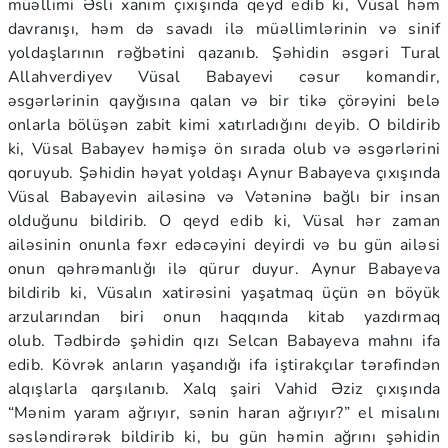
müəllimi Əsli xanım çıxışında qeyd edib ki, Vüsal həm
davranışı, həm də savadı ilə müəllimlərinin və sinif
yoldaşlarının rəğbətini qazanıb. Şəhidin əsgəri Tural
Allahverdiyev Vüsal Babayevi cəsur komandir,
əsgərlərinin qayğısına qalan və bir tikə çörəyini belə
onlarla bölüşən zabit kimi xatırladığını deyib. O bildirib
ki, Vüsal Babayev həmişə ön sırada olub və əsgərlərini
qoruyub. Şəhidin həyat yoldaşı Aynur Babayeva çıxışında
Vüsal Babayevin ailəsinə və Vətəninə bağlı bir insan
olduğunu bildirib. O qeyd edib ki, Vüsal hər zaman
ailəsinin onunla fəxr edəcəyini deyirdi və bu gün ailəsi
onun qəhrəmanlığı ilə qürur duyur. Aynur Babayeva
bildirib ki, Vüsalın xatirəsini yaşatmaq üçün ən böyük
arzularından biri onun haqqında kitab yazdırmaq
olub. Tədbirdə şəhidin qızı Selcan Babayeva mahnı ifa
edib. Kövrək anların yaşandığı ifa iştirakçılar tərəfindən
alqışlarla qarşılanıb. Xalq şairi Vahid Əziz çıxışında
“Mənim yaram ağrıyır, sənin haran ağrıyır?” el misalını
səsləndirərək bildirib ki, bu gün həmin ağrını şəhidin