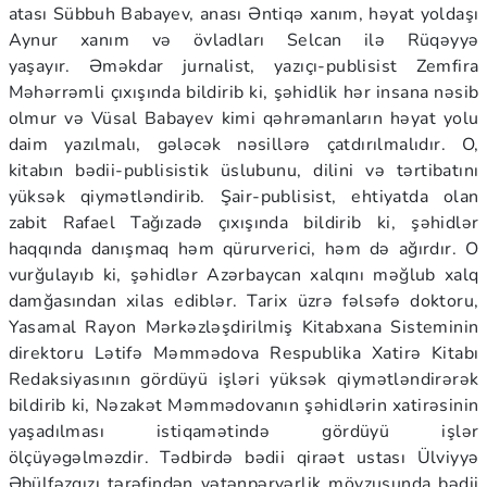
atası Sübbuh Babayev, anası Əntiqə xanım, həyat yoldaşı
Aynur xanım və övladları Selcan ilə Rüqəyyə
yaşayır. Əməkdar jurnalist, yazıçı-publisist Zemfira
Məhərrəmli çıxışında bildirib ki, şəhidlik hər insana nəsib
olmur və Vüsal Babayev kimi qəhrəmanların həyat yolu
daim yazılmalı, gələcək nəsillərə çatdırılmalıdır. O,
kitabın bədii-publisistik üslubunu, dilini və tərtibatını
yüksək qiymətləndirib. Şair-publisist, ehtiyatda olan
zabit Rafael Tağızadə çıxışında bildirib ki, şəhidlər
haqqında danışmaq həm qürurverici, həm də ağırdır. O
vurğulayıb ki, şəhidlər Azərbaycan xalqını məğlub xalq
damğasından xilas ediblər. Tarix üzrə fəlsəfə doktoru,
Yasamal Rayon Mərkəzləşdirilmiş Kitabxana Sisteminin
direktoru Lətifə Məmmədova Respublika Xatirə Kitabı
Redaksiyasının gördüyü işləri yüksək qiymətləndirərək
bildirib ki, Nəzakət Məmmədovanın şəhidlərin xatirəsinin
yaşadılması istiqamətində gördüyü işlər
ölçüyəgəlməzdir. Tədbirdə bədii qiraət ustası Ülviyyə
Əbülfəzqızı tərəfindən vətənpərvərlik mövzusunda bədii