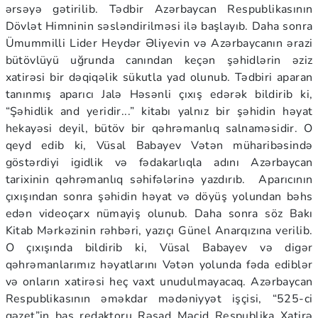
ərsəyə gətirilib. Tədbir Azərbaycan Respublikasının
Dövlət Himninin səsləndirilməsi ilə başlayıb. Daha sonra
Ümummilli Lider Heydər Əliyevin və Azərbaycanın ərazi
bütövlüyü uğrunda canından keçən şəhidlərin əziz
xatirəsi bir dəqiqəlik sükutla yad olunub. Tədbiri aparan
tanınmış aparıcı Jalə Həsənli çıxış edərək bildirib ki,
“Şəhidlik and yeridir...” kitabı yalnız bir şəhidin həyat
hekayəsi deyil, bütöv bir qəhrəmanlıq salnaməsidir. O
qeyd edib ki, Vüsal Babayev Vətən müharibəsində
göstərdiyi igidlik və fədakarlıqla adını Azərbaycan
tarixinin qəhrəmanlıq səhifələrinə yazdırıb. Aparıcının
çıxışından sonra şəhidin həyat və döyüş yolundan bəhs
edən videoçarx nümayiş olunub. Daha sonra söz Bakı
Kitab Mərkəzinin rəhbəri, yazıçı Günel Anarqızına verilib.
O çıxışında bildirib ki, Vüsal Babayev və digər
qəhrəmanlarımız həyatlarını Vətən yolunda fəda ediblər
və onların xatirəsi heç vaxt unudulmayacaq. Azərbaycan
Respublikasının əməkdar mədəniyyət işçisi, “525-ci
qəzet”in baş redaktoru Rəşad Məcid Respublika Xatirə