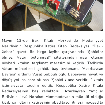
Mayın 13-də Bakı Kitab Mərkəzində Mədəniyyət
Nazirliyinin Respublika Xatirə Kitabı Redaksiyası “Bakı-
Xəbər” qəzeti ilə birgə layihə çərçivəsində “Şəhidlər
ölməz, Vətən bölünməz!” silsiləsindən nəşr olunan
növbəti kitabın təqdimat mərasimini keçirib. Tədbirdə
Vətən müharibəsi şəhidi, baş leytenant, “Azərbaycan
Bayrağı” ordenli Vüsal Sübbuh oğlu Babayevin həyat və
döyüş yoluna həsr olunan “Şəhidlik and yeridir...” kitabı
ictimaiyyətə təqdim edilib. Respublika Xatirə Kitabı
Redaksiyasının baş redaktoru, Azərbaycan Yazıçılar
Birliyinin üzvü Nəzakət Məmmədovanın müəllifi olduğu
kitab şəhidlərin xatirəsinin əbədiləşdirilməsi məqsədilə