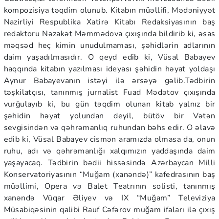
kompozisiya təqdim olunub. Kitabın müəllifi, Mədəniyyət
Nazirliyi Respublika Xatirə Kitabı Redaksiyasının baş
redaktoru Nəzakət Məmmədova çıxışında bildirib ki, əsas
məqsəd heç kimin unudulmaması, şəhidlərin adlarının
daim yaşadılmasıdır. O qeyd edib ki, Vüsal Babayev
haqqında kitabın yazılması ideyası şəhidin həyat yoldaşı
Aynur Babayevanın istəyi ilə ərsəyə gəlib.Tədbirin
təşkilatçısı, tanınmış jurnalist Fuad Mədətov çıxışında
vurğulayıb ki, bu gün təqdim olunan kitab yalnız bir
şəhidin həyat yolundan deyil, bütöv bir Vətən
sevgisindən və qəhrəmanlıq ruhundan bəhs edir. O əlavə
edib ki, Vüsal Babayev cismən aramızda olmasa da, onun
ruhu, adı və qəhrəmanlığı xalqımızın yaddaşında daim
yaşayacaq. Tədbirin bədii hissəsində Azərbaycan Milli
Konservatoriyasının “Muğam (xanəndə)” kafedrasının baş
müəllimi, Opera və Balet Teatrının solisti, tanınmış
xanəndə Vüqar Əliyev və IX “Muğam” Televiziya
Müsabiqəsinin qalibi Rauf Cəfərov muğam ifaları ilə çıxış