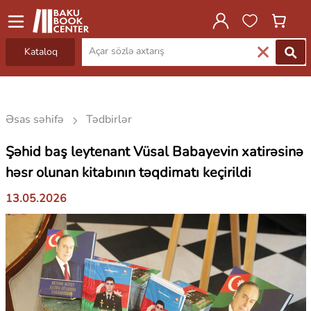
Kataloq
Əsas səhifə
Tədbirlər
Şəhid baş leytenant Vüsal Babayevin xatirəsinə
həsr olunan kitabının təqdimatı keçirildi
13.05.2026