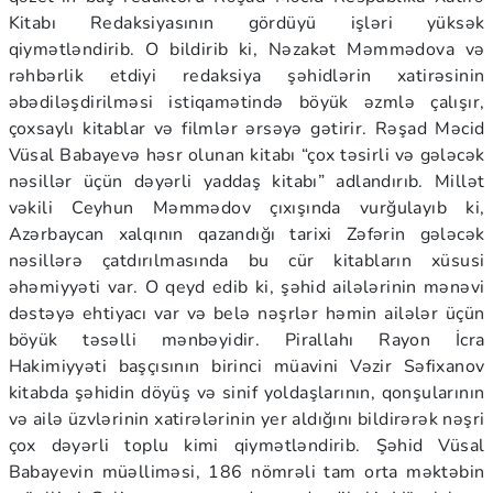
Kitabı Redaksiyasının gördüyü işləri yüksək
qiymətləndirib. O bildirib ki, Nəzakət Məmmədova və
rəhbərlik etdiyi redaksiya şəhidlərin xatirəsinin
əbədiləşdirilməsi istiqamətində böyük əzmlə çalışır,
çoxsaylı kitablar və filmlər ərsəyə gətirir. Rəşad Məcid
Vüsal Babayevə həsr olunan kitabı “çox təsirli və gələcək
nəsillər üçün dəyərli yaddaş kitabı” adlandırıb. Millət
vəkili Ceyhun Məmmədov çıxışında vurğulayıb ki,
Azərbaycan xalqının qazandığı tarixi Zəfərin gələcək
nəsillərə çatdırılmasında bu cür kitabların xüsusi
əhəmiyyəti var. O qeyd edib ki, şəhid ailələrinin mənəvi
dəstəyə ehtiyacı var və belə nəşrlər həmin ailələr üçün
böyük təsəlli mənbəyidir. Pirallahı Rayon İcra
Hakimiyyəti başçısının birinci müavini Vəzir Səfixanov
kitabda şəhidin döyüş və sinif yoldaşlarının, qonşularının
və ailə üzvlərinin xatirələrinin yer aldığını bildirərək nəşri
çox dəyərli toplu kimi qiymətləndirib. Şəhid Vüsal
Babayevin müəlliməsi, 186 nömrəli tam orta məktəbin