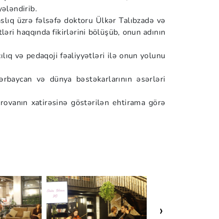
yələndirib.
slıq üzrə fəlsəfə doktoru Ülkər Talıbzadə və
əri haqqında fikirlərini bölüşüb, onun adının
ılıq və pedaqoji fəaliyyətləri ilə onun yolunu
ərbaycan və dünya bəstəkarlarının əsərləri
rovanın xatirəsinə göstərilən ehtirama görə
›