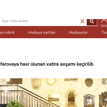
 12 505 9999
Giri
yə edirik
Hədiyyə kartları
Hədiyyələr
Təd
ərovaya həsr olunan xatirə axşamı keçirilib