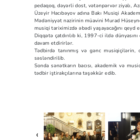
pedaqoq, dəyərli dost, vətənpərvər ziyalı, Az
Üzeyir Hacıbəyov adına Bakı Musiqi Akademiy
Mədəniyyət nazirinin müavini Murad Hüseynov 
musiqi tariximizdə əbədi yaşayacağını qeyd e
Diqqətə çatdırılıb ki, 1997-ci ildə dünyasını
davam etdirirlər.
Tədbirdə tanınmış və gənc musiqiçilərin, 
səsləndirilib.
Sonda sənətkarın bacısı, akademik və musiq
tədbir iştirakçılarına təşəkkür edib.
‹