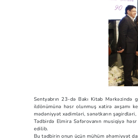
Sentyabrın 23-də Bakı Kitab Mərkəzində g
ildönümünə həsr olunmuş xatirə axşamı keçi
mədəniyyət xadimləri, sənətkarın şagirdləri, h
Tədbirdə Elmira Səfərovanın musiqiyə həsr 
edilib.
Bu tədbirin onun üçün mühüm əhəmiyyət daşıd