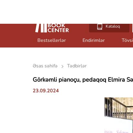
Ünvan
Mövcud olanlar
+994
Kataloq
Bestsellerlər
Endirimlər
Tövsi
Əsas səhifə
Tədbirlər
Görkəmli pianoçu, pedaqoq Elmira Səf
23.09.2024