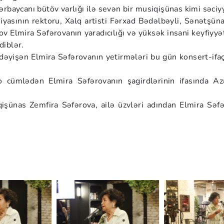
ərbaycanı bütöv varlığı ilə sevən bir musiqişünas kimi səciy
asının rektoru, Xalq artisti Fərxad Bədəlbəyli, Sənətşüna
Elmira Səfərovanın yaradıcılığı və yüksək insani keyfiyyətl
diblər.
 dəyişən Elmira Səfərovanın yetirmələri bu gün konsert-ifaç
o cümlədən Elmira Səfərovanın şagirdlərinin ifasında Az
işünas Zemfira Səfərova, ailə üzvləri adından Elmira Səfə