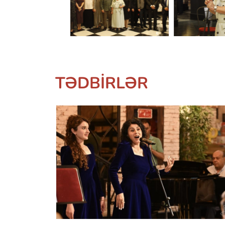
TƏDBIRLƏR