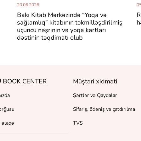
20.06.2026
05
Bakı Kitab Mərkəzində “Yoqa və
R
sağlamlıq” kitabının təkmilləşdirilmiş
h
üçüncü nəşrinin və yoqa kartları
dəstinin təqdimatı olub
 BOOK CENTER
Müştəri xidməti
ızda
Şərtlər və Qaydalar
orğusu
Sifariş, ödəniş və çatdırılma
 əlaqə
TVS