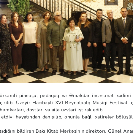
örkəmli pianoçu, pedaqoq və Əməkdar incəsənət xadimi 
rilib. Üzeyir Hacıbəyli XVI Beynəlxalq Musiqi Festivalı ç
əmkarları, dostları və ailə üzvləri iştirak edib.
etdiyi həyatından danışılıb, onunla bağlı xatirələr bölü
ığını bildirən Bakı Kitab Mərkəzinin direktoru Günel Anarq