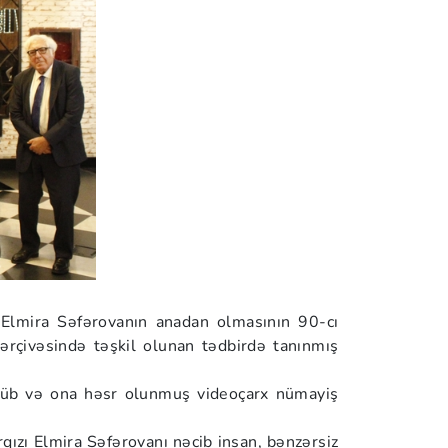
Elmira Səfərovanın anadan olmasının 90-cı
ərçivəsində təşkil olunan tədbirdə tanınmış
şülüb və ona həsr olunmuş videoçarx nümayiş
ızı Elmira Səfərovanı nəcib insan, bənzərsiz