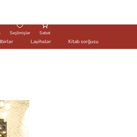
AZ
EN
RU
ş
Seçilmişlər
Səbət
birlər
Layihələr
Kitab sorğusu