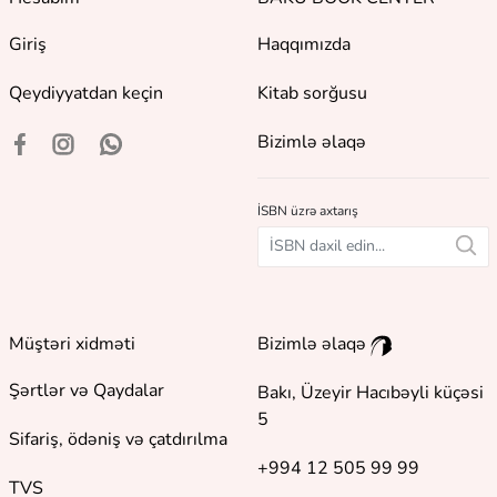
Giriş
Haqqımızda
Qeydiyyatdan keçin
Kitab sorğusu
Bizimlə əlaqə
İSBN üzrə axtarış
Müştəri xidməti
Bizimlə əlaqə
Şərtlər və Qaydalar
Bakı, Üzeyir Hacıbəyli küçəsi
5
Sifariş, ödəniş və çatdırılma
+994 12 505 99 99
TVS