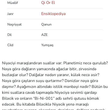
Qi Or El
Müəllif
Ensiklopediya
Janr
Nəşriyyat
Qanun
Dil
AZE
Cild
Yumşaq
Niyəciyi maraqlandıran suallar var: Planetimiz necə qurulub?
Nəyə görə dağların yamacında ağaclar bitir, zirvəsində
buzlaqlar olur? Dalğalar nədən yaranır, külək necə əsir?
Nəyə görə çayların suyu qurtarmır? Dənizlər nəyə görə
daşmır? Ayağımızın altındakı istilik mənbəyi nədir? Bütün bu
kimi suallara cavab tapmaqda Niyəciyə sevimli qardaşı
Biləcik və onların “Bi-Ni-001” adlı sehrli qutusu kömək
edəcək. Bu kitabda Biləciklə Niyəcik yenə maraqlı