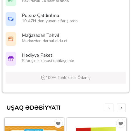
Bakı daxili 24 saat ərzində
Pulsuz Çatdırılma
10 AZN-dən yuxarı sifarişlərdə
Mağazadan Təhvil
Mərkəzdən dərhal əldə et
Hədiyyə Paketi
Sifarişiniz xüsusi qablaşdırılır
100% Təhlükəsiz Ödəniş
UŞAQ ƏDƏBIYYATI