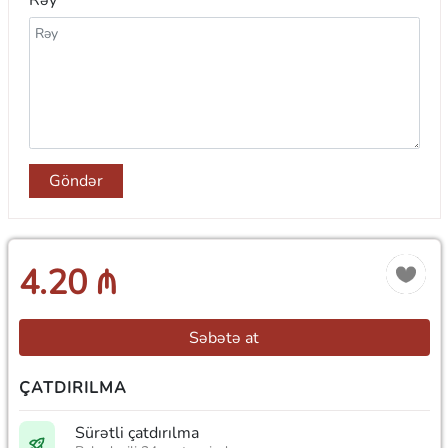
Rəy
Göndər
4.20 ₼
Səbətə at
ÇATDIRILMA
Sürətli çatdırılma