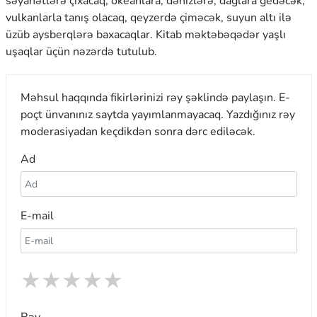
səyahətlərə çıxacaq, okeanlara, dənizlərə, dağlara gedəcək,
vulkanlarla tanış olacaq, qeyzerdə çiməcək, suyun altı ilə
üzüb aysberqlərə baxacaqlar. Kitab məktəbəqədər yaşlı
uşaqlar üçün nəzərdə tutulub.
Məhsul haqqında fikirlərinizi rəy şəklində paylaşın. E-
poçt ünvanınız saytda yayımlanmayacaq. Yazdığınız rəy
moderasiyadan keçdikdən sonra dərc ediləcək.
Ad
E-mail
★
★
★
★
★