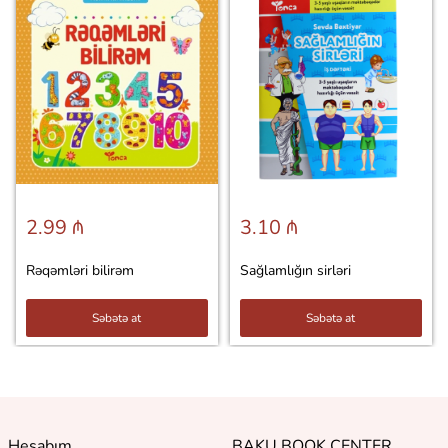
2.99 ₼
3.10 ₼
Rəqəmləri bilirəm
Sağlamlığın sirləri
Səbətə at
Səbətə at
Hesabım
BAKU BOOK CENTER