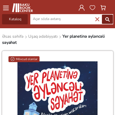
Kataloq
Əsas səhifə
Uşaq ədəbiyyatı
Yer planetinə əyləncəli
səyahət
Mövcud olanlar