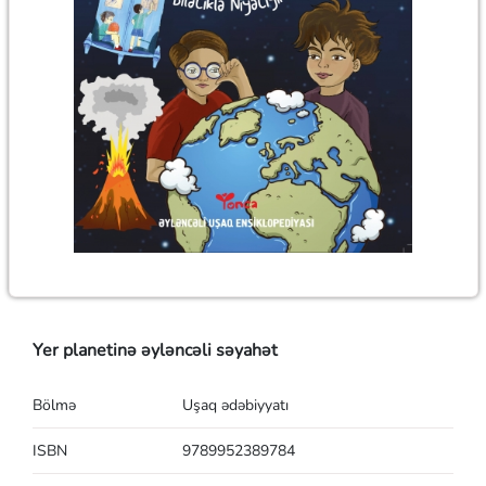
Yer planetinə əyləncəli səyahət
Bölmə
Uşaq ədəbiyyatı
ISBN
9789952389784